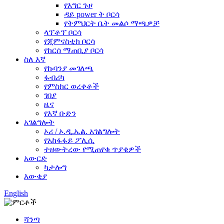
የእግር ጉዞ
ዳይ power ት ቦርሳ
የትምህርት ቤት መልሶ ማጫዎቻ
ላፕቶፕ ቦርሳ
የጂምናስቲክ ቦርሳ
የከርሰ ማጠቢያ ቦርሳ
ስለ እኛ
የኩባንያ መገለጫ
ፋብሪካ
የምስክር ወረቀቶች
ገበያ
ዜና
የእኛ ቡድን
አገልግሎት
ኦሪ / ኦ.ዲ.ኤል. አገልግሎት
የአከፋፋይ ፖሊሲ
ተዘውትረው የሚጠየቁ ጥያቄዎች
አውርድ
ካታሎግ
እውቂያ
English
ሻንጣ