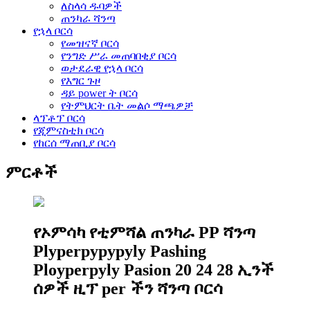
ለስላሳ ዱባዎች
ጠንካራ ሻንጣ
የኋላ ቦርሳ
የመዝናኛ ቦርሳ
የንግድ ሥራ መጠባበቂያ ቦርሳ
ወታደራዊ የኋላ ቦርሳ
የእግር ጉዞ
ዳይ power ት ቦርሳ
የትምህርት ቤት መልሶ ማጫዎቻ
ላፕቶፕ ቦርሳ
የጂምናስቲክ ቦርሳ
የከርሰ ማጠቢያ ቦርሳ
ምርቶች
የኦምሳካ የቲምሻል ጠንካራ PP ሻንጣ
Plyperpypypyly Pashing
Ployperpyly Pasion 20 24 28 ኢንች
ሰዎች ዚፕ per ችን ሻንጣ ቦርሳ