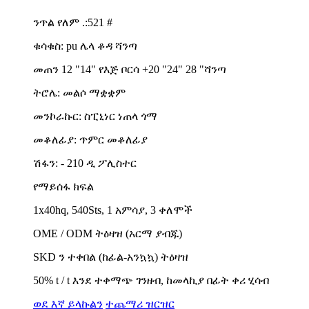
ንጥል የለም .:521 #
ቁሳቁስ: pu ሌላ ቆዳ ሻንጣ
መጠን 12 "14" የእጅ ቦርሳ +20 "24" 28 "ሻንጣ
ትሮሌ: መልሶ ማቋቋም
መንኮራኩር: ስፒኒነር ነጠላ ጎማ
መቆለፊያ: ጥምር መቆለፊያ
ሽፋን: - 210 ዲ ፖሊስተር
የማይሰፋ ክፍል
1x40hq, 540Sts, 1 አምሳያ, 3 ቀለሞች
OME / ODM ትዕዛዝ (አርማ ያብጁ)
SKD ን ተቀበል (ከፊል-አንኳኳ) ትዕዛዝ
50% t / t እንደ ተቀማጭ ገንዘብ, ከመላኪያ በፊት ቀሪ ሂሳብ
ወደ እኛ ይላኩልን
ተጨማሪ ዝርዝር