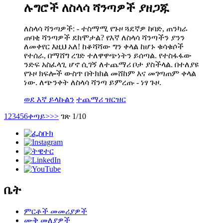
ሉግሮች ለስላሳ ሻንጣዎች ያዘጋጁ
ለስላሳ ሻንጣዎች: - ተስማሚ የጉዞ ጓደኛዎ ከባድ, ጠንካራ
ጠባቂ ሻንጣዎች ደክሞታል? የእኛ ለስላሳ ሻንጣችን ያንን
ለመቀየር እዚህ አለ! ከቆሻሻው ግን ቀላል ከሆኑ ቁሳቁሶች
የተሰራ, በማሸግ ረገድ ተለዋዋጭነትን ይሰጣል. የተስፋፋው
ንድፍ አስፈላጊ ሆኖ ሲገኝ ለተጨማሪ ቦታ ያስችላል. በተለያዩ
የጉዞ ክፍሎች ውስጥ በትክክል መሸከም እና መገጣጠም ቀላል
ነው. ለጭንቀት ለስላሳ ሻንጣ ይምረጡ - ነፃ ጉዞ.
ወደ እኛ ይላኩልን
ተጨማሪ ዝርዝር
1
2
3
4
5
6
ቀጣይ>
>>
ገጽ 1/10
ቤት
ምርቶች መመሪያዎች
ሙቅ መለያዎች