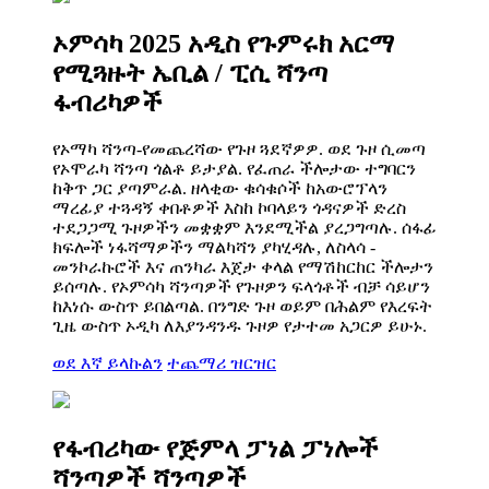
ኦምሳካ 2025 አዲስ የጉምሩክ አርማ
የሚጓዙት ኤቢል / ፒሲ ሻንጣ
ፋብሪካዎች
የኦማካ ሻንጣ-የመጨረሻው የጉዞ ጓደኛዎዎ. ወደ ጉዞ ሲመጣ
የኦሞራካ ሻንጣ ጎልቶ ይታያል. የፈጠራ ችሎታው ተግባርን
ከቅጥ ጋር ያጣምራል. ዘላቂው ቁሳቁሶች ከአውሮፕላን
ማረፊያ ተጓዳኝ ቀበቶዎች እስከ ኮባላይን ጎዳናዎች ድረስ
ተደጋጋሚ ጉዞዎችን መቋቋም እንደሚችል ያረጋግጣሉ. ሰፋፊ
ክፍሎች ነፋሻማዎችን ማልካሻን ያካሂዳሉ, ለስላሳ -
መንኮራኩሮች እና ጠንካራ እጀታ ቀላል የማሽከርከር ችሎታን
ይሰጣሉ. የኦምሳካ ሻንጣዎች የጉዞዎን ፍላጎቶች ብቻ ሳይሆን
ከእነሱ ውስጥ ይበልጣል. በንግድ ጉዞ ወይም በሕልም የእረፍት
ጊዜ ውስጥ ኦዲካ ለእያንዳንዱ ጉዞዎ የታተመ አጋርዎ ይሁኑ.
ወደ እኛ ይላኩልን
ተጨማሪ ዝርዝር
የፋብሪካው የጅምላ ፓነል ፓነሎች
ሻንጣዎች ሻንጣዎች