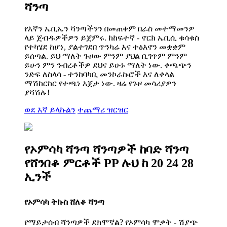
ሻንጣ
የእኛን ኤቢኤን ሻንጣችንን በመጠቀም በራስ መተማመንዎ
ላይ ጀብዱዎችዎን ይጀምሩ. ከከፍተኛ - ኖርክ ኤቢሲ ቁሳቁስ
የተካሄደ ከሆነ, ያልተገደበ ጥንካሬ እና ተፅእኖን መቋቋም
ይሰጣል. ይህ ማለት ጉዞው ምንም ያህል ቢገጥም ምንም
ይሁን ምን ንብረቶችዎ ደህና ይሁኑ ማለት ነው. ቀጫጭን
ንድፍ ለስላሳ - ተንከባካቢ መንኮራኩሮች እና ለቀላል
ማሽከርከር የተጫነ እጀታ ነው. ዛሬ የጉዞ መሳሪያዎን
ያሻሽሉ!
ወደ እኛ ይላኩልን
ተጨማሪ ዝርዝር
የኦምሳካ ሻንጣ ሻንጣዎች ከባድ ሻንጣ
የሸንበቆ ምርቶች PP ሉህ ከ 20 24 28
ኢንች
የኦምሳካ ትኩስ ሸለቆ ሻንጣ
የማይታሰብ ሻንጣዎች ደክሞኛል? የኦምሳካ ሞቃት - ሽያጭ