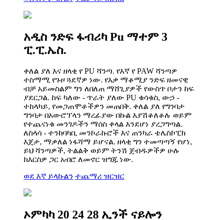
አዲስ ንድፍ ፋብሪካ Pu ማተም 3
ፒ.ፒ.ኤስ.
ቀለል ያለ እና ዘላቂ የ PU ሻንጣ. የእኛ የ PAW ሻንጣዎ
ተስማሚ የጉዞ ጓደኛዎ ነው. የእቃ ማቆሚያ ንድፍ ዘመናዊ
ብቻ አይመስልም ግን ለበለጠ ማሸጊያዎች የውስጥ ቦታን ከፍ
ያደርጋል. ከፍ ካለው - ጥራት ያለው PU ቁሳቁስ, ውኃ -
ተከላካይ, የመጋጠሞቶችዎን መጠበቅ. ቀለል ያለ የግንባታ
ግንባታ በአውሮፕላን ማረፊያው በኩል እያሽቆለቆሉ ወይም
የተጨናነቁ መንገዶችን ማሰስ ቀላል እንደሆነ ያረጋግጣል.
ለስላሳ - ተንከባካቢ መንኮራኩሮች እና ጠንካራ ቴሌስኮፒክ
እጀታ, ማቃለል ነፋሻማ ይሆናል. ዘላቂ ግን ተመጣጣኝ የሆነ,
ይህ ሻንጣዎች, ትልልቅ ወይም ትንሽ ጀብዱዎችዎ ሁሉ
ከእርስዎ ጋር አብሮ ለመኖር ዝግጁ ነው.
ወደ እኛ ይላኩልን
ተጨማሪ ዝርዝር
ኦምካካ 20 24 28 ኢንች ናይሎን