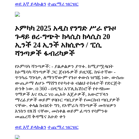
ወደ እኛ ይላኩልን
ተጨማሪ ዝርዝር
ኦምካካ 2025 አዲስ የንግድ ሥራ የጉዞ
ጉዳይ ፀረ-ግጭት ክላሲስ ክላሲስ 20
ኢንች 24 ኢንች አክሲዮን / ፒሲ
ሻንጣዎች ፋብሪካዎች
የኦምሳካ ሻንጣዎች: - ያልቃልዎን ያጥፉ. ከሚያሟላበት
ከኦሜሳካ ሻንጣዎች ጋር ጀብዱዎች ይዘጋጁ. ከፍተኛው -
ጥንካሬ ግንባታ, ለማንኛውም የጉዞ ቀውስ ዝግጁ ነው. ውስጡ
ውጤታማ ለሆኑ ማሸግ የተካተቱ ብልህ ተከፋዮች የድርጅት
ድንቅ ነው. በ 360 - በዲግሪ አፕሊኬሽነሮች የተዳከሙ
ጎማዎች እና የኤር vo ጢአት እጀታዎች, አውሮፕላን
ማረፊያዎች ወይም የባቡር ጣቢያዎች የመርከብ ጣቢያዎች
ናቸው. ቀላል ክብደት ግን, የኦሞራካ ሻንጣዎች መጓዝዎን
እንከን የለሽ ናቸው, መስቀል ወይም ፈጣን የሳምንቱ
መጨረሻ ቅዳሜና እሁድ ቀን
ወደ እኛ ይላኩልን
ተጨማሪ ዝርዝር