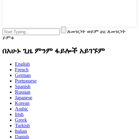
ለመዝጋት ወይም asc ለመዝጋት
ይምቱ
በአሁኑ ጊዜ ምንም ፋይሎች አይገኙም
English
French
German
Portuguese
Spanish
Russian
Japanese
Korean
Arabic
Irish
Greek
Turkish
Italian
Danish