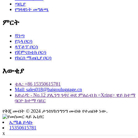
ጣቢያ
የግላዊነት መግለጫ
ምርት
ሻንጣ
የኋላ ቦርሳ
ላፕቶፕ ቦርሳ
የጂምናስቲክ ቦርሳ
የከርሰ ማጠቢያ ቦርሳ
እውቂያ
ቴሌ: +86 15350615781
Mail: sales018@baigouluggage.cn
አድራሻ: - No.12 ያሊንግ ጎዳና ወደ ምዕራብ ከ <Xring> ዌይ ከተማ
ባርዮ ከተማ ባደር
የቅጂ መብት © 2024 ታንስሃክንግንግ መብቱ የተጠበቀ ነው.
ኢሜል ይላኩ
15350615781
x