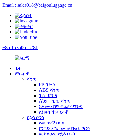
Email : sales018@baigouluggage.cn
+86 15350615781
ቤት
ምርቶች
ሻንጣ
PP ሻንጣ
ABS ሻንጣ
ፒሲ ሻንጣ
Abs + ፒሲ ሻንጣ
አልሙኒየም ፍሬም ሻንጣ
ለስላሳ ሻንጣዎች
የኋላ ቦርሳ
የመዝናኛ ቦርሳ
የንግድ ሥራ መጠባበቂያ ቦርሳ
ወታደራዊ የኋላ ቦርሳ