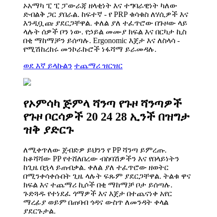
ኦአማካ ፒ ፒ ፓውራጃ ዘላቂነት እና ተግባራዊነት ካለው
ድብልቅ ጋር ያበራል. ከፍተኛ - የ PRP ቁሳቁስ ለሃሲዎች እና
እንዲቧጩ ያደርጋቸዋል. ቀለል ያለ ተፈጥሮው በጉዞው ላይ
ላሉት ሰዎች ቦን ነው. የኃይል መሙያ ክፍል እና በርካታ ኪስ
በቂ ማከማቻን ይሰጣሉ. Ergonomic እጀታ እና ለስላሳ -
የሚሽከረከሩ መንኮራኩሮች ነፋሻማ ይራመዳሉ.
ወደ እኛ ይላኩልን
ተጨማሪ ዝርዝር
የኦምሳካ ጅምላ ሻንጣ የጉዞ ሻንጣዎች
የጉዞ ቦርሳዎች 20 24 28 ኢንች በዝግታ
ዝቅ ያድርጉ
ለሚቀጥለው ጀብድዎ ይህንን የ PP ሻንጣ ይምረጡ.
ከቆሻሻው PP የተሸለበረው ብስባሽዎችን እና የበላይነትን
ከጊዜ በኋላ ይጠብቃል. ቀለል ያለ ተፈጥሮው ዘወትር
በሚንቀሳቀሱበት ጊዜ ላሉት ፍጹም ያደርጋቸዋል. ትልቁ ዋና
ክፍል እና ተጨማሪ ኪሶች በቂ ማከማቻ ቦታ ይሰጣሉ.
ጉድጓዱ የተነደፈ ጎማዎች እና እጀታ በተጨናነቀ አየር
ማረፊያ ወይም በጠባብ ጎዳና ውስጥ ለመንዳት ቀላል
ያደርጉታል.