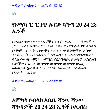
ወደ እኛ ይላኩልን
ተጨማሪ ዝርዝር
የኦማካ ፒ ፒ PP ሉርድ ሻንጣ 20 24 28
ኢንች
የመጨረሻውን የጉዞ ጓደኛችን ያግኙ - የእኛ ፒ ፒ ሻንጣችን
ያግኙ. ቀላል ክብደት ግን ዘላቂ, ከፍተኛ - የጥራት PP ቁሳቁስ
የረጅም - የርቀት ጉዞዎችን ጠብታዎች ይቋቋማል. ለስላሳ -
ተንሸራታች መንኮራኩሮች እና ጠንካራ ቴሌስኮፒኮፒኬሽን
ቀላል የመጫወቻነት መሻሻል ያረጋግጣሉ. ለሁሉም አስፈላጊ
ነገሮችዎ ሰፋ ያለ ውስጣዊ ውስጣዊ ውስጣዊ ክፍል,
ለቀጣይዎ ጀብዱዎ ነው, የንግድ ጉዞ ወይም የቤተሰብ
የእረፍት ጊዜ ነው.
ወደ እኛ ይላኩልን
ተጨማሪ ዝርዝር
ኦምካካ የብላክ አቢቢ ሻንጣ ሻንጣ
ሻንጣዎች 20 24 28 ኢንች ኮሌብስ