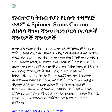
የኦስተሮካ ትኩስ የሆነ የኒሎን ተዛማጅ
ቀለም 4 Spinner Scons Cocron
ለስላሳ ሻንጣ ሻንጣ ቦርሳ ቦርሳ ቦርሳዎች
ሻንጣዎች ሻንጣዎች
ለየት ያለ የኒሎን ሻንጣ-የጉዞ ወጭ የእንቅስቃሴ ምቹ የጉዞ
ምቾት አስፈላጊ ነው. ከፍተኛ - የጄሎን ቁሳቁስ ቀላል ክብደት
ቀለል ያለ ነው, ከባድ ሻንጣዎችን የመያዝ ሸክሞችን እየቀነሰ
ነው. እሱም እንዲሁ በጣም ዘላቂ, እንባዎች እና የጉዞዎችን
ጠሎቶች የመጡንም እንባዎች እና መበላሸት ነው. ይህ ሻንጣ
ለተደራጁ ማሸጊያዎች ከተደራጁ ዋና ዋና ክፍሎች,
ከተደራጁ ዋና ዋና ክፍሎች, ከተደራጁ ዋና ዋና ክፍሎች
ውስጥ መለዋወጫዎችን ለመለያዎች. ውሃው - የመቋቋም
ችሎታ ያላቸው ንብረት ዕቃዎችዎን ከዝናብ ወይም
ከጭንቀት ይጠብቁ. ለስላሳ - ተንከባካቢዎች እና ጠንካራ
እጀታ በአውሮፕላን ማረፊያዎች እና በባቡር ጣቢያዎች በኩል
ይንሸራተታል. የናሎን ሻንጣችንን ለክፉ የጉዞ ተሞክሮ
ይምረጡ.
ወደ እኛ ይላኩልን
ተጨማሪ ዝርዝር