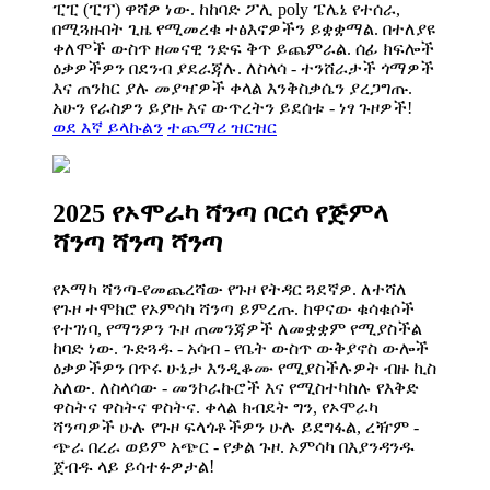
ፒፒ (ፒፕ) ዋሻዎ ነው. ከከባድ ፖሊ poly ፔሌኔ የተሰራ,
በሚጓዙበት ጊዜ የሚመረቁ ተፅእኖዎችን ይቋቋማል. በተለያዩ
ቀለሞች ውስጥ ዘመናዊ ንድፍ ቅጥ ይጨምራል. ሰፊ ክፍሎች
ዕቃዎችዎን በደንብ ያደራጃሉ. ለስላሳ - ተንሸራታች ጎማዎች
እና ጠንከር ያሉ መያዣዎች ቀላል እንቅስቃሴን ያረጋግጡ.
አሁን የራስዎን ይያዙ እና ውጥረትን ይደሰቱ - ነፃ ጉዞዎች!
ወደ እኛ ይላኩልን
ተጨማሪ ዝርዝር
2025 የኦሞራካ ሻንጣ ቦርሳ የጅምላ
ሻንጣ ሻንጣ ሻንጣ
የኦማካ ሻንጣ-የመጨረሻው የጉዞ የትዳር ጓደኛዎ. ለተሻለ
የጉዞ ተሞክሮ የኦምሳካ ሻንጣ ይምረጡ. ከዋናው ቁሳቁሶች
የተገነባ, የማንዎን ጉዞ ጠመንጃዎች ለመቋቋም የሚያስችል
ከባድ ነው. ጉድጓዱ - አሳብ - የቤት ውስጥ ውቅያኖስ ውሎች
ዕቃዎችዎን በጥሩ ሁኔታ እንዲቆሙ የሚያስችሉዎት ብዙ ኪስ
አለው. ለስላሳው - መንኮራኩሮች እና የሚስተካከሉ የእቅድ
ዋስትና ዋስትና ዋስትና. ቀላል ክብደት ግን, የኦሞራካ
ሻንጣዎች ሁሉ የጉዞ ፍላጎቶችዎን ሁሉ ይደግፋል, ረዥም -
ጭራ በረራ ወይም አጭር - የቃል ጉዞ. ኦምሳካ በእያንዳንዱ
ጀብዱ ላይ ይሳተፉዎታል!