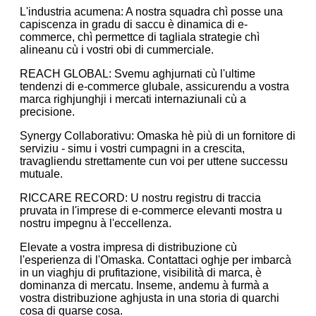
L'industria acumena: A nostra squadra chì posse una
capiscenza in gradu di saccu è dinamica di e-
commerce, chì permettce di tagliala strategie chì
alineanu cù i vostri obi di cummerciale.
REACH GLOBAL: Svemu aghjurnati cù l'ultime
tendenzi di e-commerce glubale, assicurendu a vostra
marca righjunghji i mercati internaziunali cù a
precisione.
Synergy Collaborativu: Omaska ​​hè più di un fornitore di
serviziu - simu i vostri cumpagni in a crescita,
travagliendu strettamente cun voi per uttene successu
mutuale.
RICCARE RECORD: U nostru registru di traccia
pruvata in l'imprese di e-commerce elevanti mostra u
nostru impegnu à l'eccellenza.
Elevate a vostra impresa di distribuzione cù
l'esperienza di l'Omaska. Contattaci oghje per imbarcà
in un viaghju di prufitazione, visibilità di marca, è
dominanza di mercatu. Inseme, andemu à furmà a
vostra distribuzione aghjusta in una storia di quarchi
cosa di quarse cosa.