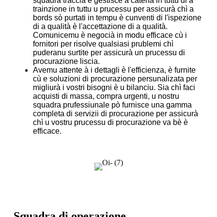
squadra traccia è gestisce a catena in tuttu di a
trainzione in tuttu u prucessu per assicurà chì a
bords sò purtati in tempu è cunventi di l'ispezione
di a qualità è l'accettazione di a qualità.
Comunicemu è negocià in modu efficace cù i
fornitori per risolve qualsiasi prublemi chì
puderanu surtite per assicurà un prucessu di
procurazione liscia.
Avemu attente à i dettagli è l'efficienza, è furnite
cù e soluzioni di procurazione persunalizata per
migliurà i vostri bisogni è u bilanciu. Sia chì faci
acquisti di massa, compra urgenti, u nostru
squadra prufessiunale pò furnisce una gamma
completa di servizii di procurazione per assicurà
chì u vostru prucessu di procurazione va bè è
efficace.
Squadra di operazione