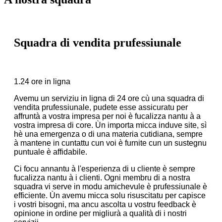
Squadra di vendita prufessiunale
1.24 ore in ligna
Avemu un serviziu in ligna di 24 ore cù una squadra di
vendita prufessiunale, pudete esse assicuratu per
affruntà a vostra impresa per noi è fucalizza nantu à a
vostra impresa di core. Ùn importa micca induve site, sì
hè una emergenza o di una materia cutidiana, sempre
à mantene in cuntattu cun voi è furnite cun un sustegnu
puntuale è affidabile.
Ci focu annantu à l'esperienza di u cliente è sempre
fucalizza nantu à i clienti. Ogni membru di a nostra
squadra vi serve in modu amichevule è prufessiunale è
efficiente. Ùn avemu micca solu risuscitatu per capisce
i vostri bisogni, ma ancu ascolta u vostru feedback è
opinione in ordine per migliurà a qualità di i nostri