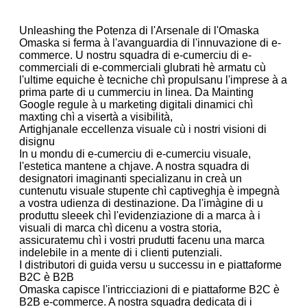
Unleashing the Potenza di l'Arsenale di l'Omaska
Omaska ​​si ferma à l'avanguardia di l'innuvazione di e-
commerce. U nostru squadra di e-cumerciu di e-
commerciali di e-commerciali glubrati hè armatu cù
l'ultime equiche è tecniche chì propulsanu l'imprese à a
prima parte di u cummerciu in linea. Da Mainting
Google regule à u marketing digitali dinamici chì
maxting chì a visertà a visibilità,
Artighjanale eccellenza visuale cù i nostri visioni di
disignu
In u mondu di e-cumerciu di e-cumerciu visuale,
l'estetica mantene a chjave. A nostra squadra di
designatori imaginanti specializanu in creà un
cuntenutu visuale stupente chì captiveghja è impegnà
a vostra udienza di destinazione. Da l'imàgine di u
produttu sleeek chì l'evidenziazione di a marca à i
visuali di marca chì dicenu a vostra storia,
assicuratemu chì i vostri prudutti facenu una marca
indelebile in a mente di i clienti putenziali.
I distributori di guida versu u successu in e piattaforme
B2C è B2B
Omaska ​​capisce l'intricciazioni di e piattaforme B2C è
B2B e-commerce. A nostra squadra dedicata di i