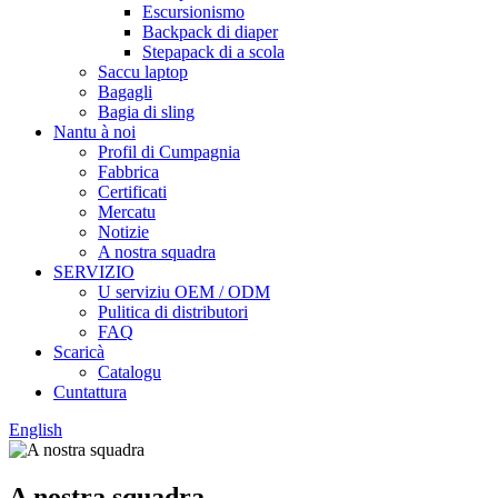
Escursionismo
Backpack di diaper
Stepapack di a scola
Saccu laptop
Bagagli
Bagia di sling
Nantu à noi
Profil di Cumpagnia
Fabbrica
Certificati
Mercatu
Notizie
A nostra squadra
SERVIZIO
U serviziu OEM / ODM
Pulitica di distributori
FAQ
Scaricà
Catalogu
Cuntattura
English
A nostra squadra