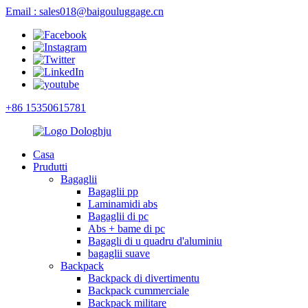
Email : sales018@baigouluggage.cn
+86 15350615781
Casa
Prudutti
Bagaglii
Bagaglii pp
Laminamidi abs
Bagaglii di pc
Abs + bame di pc
Bagagli di u quadru d'aluminiu
bagaglii suave
Backpack
Backpack di divertimentu
Backpack cummerciale
Backpack militare