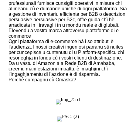
prufessiunali furnisce cunsiglii operativi in ​​misura chì
allineanu cù e dumande uniche di ogni piattaforma. Sia
a gestione di inventariu efficiente per B2B o descrizioni
persuasive persuasive per B2c, offre guida chì hè
arradicata in i travaglii in u mondu reale è di glubali.
Elevendu a vostra marca attraversu piattaforme di e-
commerce
Ogni piattaforma di e-commerce hà i so attributi è
l'audienza. I nostri creativi ingeniosi parranu sti nuites
per cuncepisce u cuntenutu di u Platform-specificu chì
resoneghja in fondu cù i vostri clienti di destinazione.
Da u vastu di Amazon à a Rede B2B di Amababa,
creemu manifestazioni impattu, è imaghjini chì
l'ingaghjamentu di l'azzione è di risparmia.
Perchè cumpagnu cù Omaska?