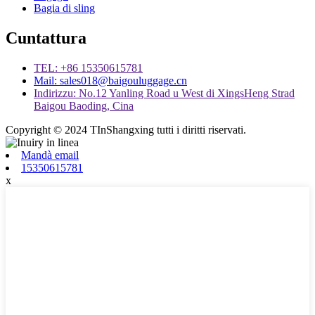
Bagia di sling
Cuntattura
TEL: +86 15350615781
Mail: sales018@baigouluggage.cn
Indirizzu: No.12 Yanling Road u West di XingsHeng Strad
Baigou Baoding, Cina
Copyright © 2024 TInShangxing tutti i diritti riservati.
Mandà email
15350615781
x