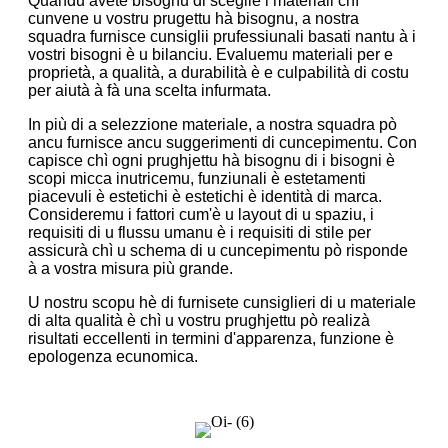
Quandu avete bisognu di sceglie i materiali chì
cunvene u vostru prugettu hà bisognu, a nostra
squadra furnisce cunsiglii prufessiunali basati nantu à i
vostri bisogni è u bilanciu. Evaluemu materiali per e
proprietà, a qualità, a durabilità è e culpabilità di costu
per aiutà à fà una scelta infurmata.
In più di a selezzione materiale, a nostra squadra pò
ancu furnisce ancu suggerimenti di cuncepimentu. Con
capisce chì ogni prughjettu hà bisognu di i bisogni è
scopi micca inutricemu, funziunali è estetamenti
piacevuli è estetichi è estetichi è identità di marca.
Consideremu i fattori cum'è u layout di u spaziu, i
requisiti di u flussu umanu è i requisiti di stile per
assicurà chì u schema di u cuncepimentu pò risponde
à a vostra misura più grande.
U nostru scopu hè di furnisete cunsiglieri di u materiale
di alta qualità è chì u vostru prughjettu pò realizà
risultati eccellenti in termini d'apparenza, funzione è
epologenza ecunomica.