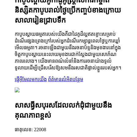
និស្សិតកាបូបរាល់ថ្ងៃប្រើកញ្ចប់ខាងក្រោយ
សាលារៀនជ្រាបទឹក
កាបូបស្ពាយធម្មតារបស់យើងគឺជាដៃគូដ៏ល្អឥតខ្ចោះសម្រាប់
ដំណើរផ្សងព្រេងក្រៅរបស់អ្នកដំណើរកម្សាន្តពេលថ្ងៃឬការឃ្លាំ
មើលធម្មតា។ រចនាឡើងជាមួយនឹងរចនាប័ទ្មនិងមុខងារនៅក្នុង
ចិត្តកាបូបស្ពាយនេះលាយមុខងារជាក់ស្តែងជាមួយសោភ័ណ
ភាពរលោង។ យើងមានពណ៌លំនាំនិងការរចនាយ៉ាងទូលំ
ទូលាយដើម្បីជ្រើសរើសឱ្យសមនឹងរសជាតិផ្ទាល់ខ្លួនរបស់អ្នក។
ផ្ញើអ៊ីមែលមកយើង
ព័ត៌មានលំអិតបន្ថែម
សាសធ្វីសបុរសដែលលក់ដុំជាមួយនឹង
គុណភាពខ្ពស់
ធាតុលេខ: 22008