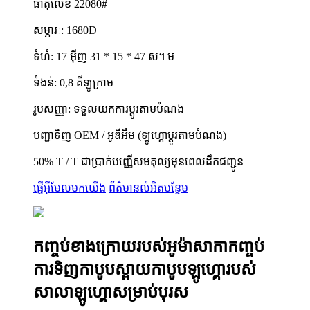
ធាតុលេខ 22080#
សម្ភារៈ: 1680D
ទំហំ: 17 អ៊ីញ 31 * 15 * 47 ស។ ម
ទំងន់: 0,8 គីឡូក្រាម
រូបសញ្ញា: ទទួលយកការប្តូរតាមបំណង
បញ្ជាទិញ OEM / អូឌីអឹម (ឡូហ្គោប្តូរតាមបំណង)
50% T / T ជាប្រាក់បញ្ញើសមតុល្យមុនពេលដឹកជញ្ជូន
ផ្ញើអ៊ីមែលមកយើង
ព័ត៌មានលំអិតបន្ថែម
កញ្ចប់ខាងក្រោយរបស់អូម៉ាសាកាកញ្ចប់
ការទិញកាបូបស្ពាយកាបូបឡូហ្គោរបស់
សាលាឡូហ្គោសម្រាប់បុរស