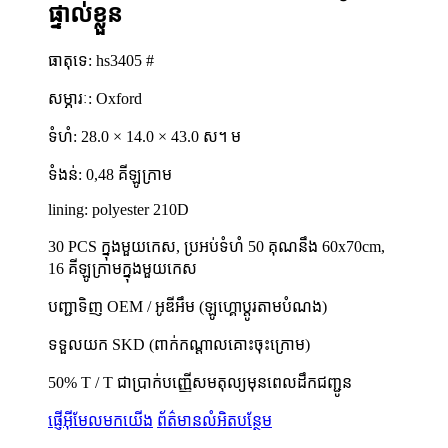
ផ្ទាល់ខ្លួន
ធាតុទេ: hs3405 #
សម្ភារៈ: Oxford
ទំហំ: 28.0 × 14.0 × 43.0 ស។ ម
ទំងន់: 0,48 គីឡូក្រាម
lining: polyester 210D
30 PCS ក្នុងមួយកេស, ប្រអប់ទំហំ 50 គុណនឹង 60x70cm,
16 គីឡូក្រាមក្នុងមួយកេស
បញ្ជាទិញ OEM / អូឌីអឹម (ឡូហ្គោប្តូរតាមបំណង)
ទទួលយក SKD (ពាក់កណ្តាលគោះចុះក្រោម)
50% T / T ជាប្រាក់បញ្ញើសមតុល្យមុនពេលដឹកជញ្ជូន
ផ្ញើអ៊ីមែលមកយើង
ព័ត៌មានលំអិតបន្ថែម