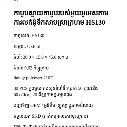
កាបូបស្ពាយកាបូបរបស់អូយអូអេសតាម
ការលក់ដុំទឹកសាបស្រាក្រហម HS130
ធាតុលេខ: HS130 #
សម្ភារៈ: Oxford
ទំហំ: 30.0 × 15.0 × 45.0 ស។ ម
ទំងន់: 0,62 គីឡូក្រាម
lining: polyester 210D
30 PCS ក្នុងមួយកាបសុនទំហំទឹកប្រាក់ 50 គុណនឹង
60x70cm, 20 គីឡូក្រាមក្នុងមួយធុង
បញ្ជាទិញ OEM / អូឌីអឹម (ឡូហ្គោប្តូរតាមបំណង)
ទទួលយក SKD (ពាក់កណ្តាលគោះចុះក្រោម)
50% T / T ជាប្រាក់បញ្ញើសមតុល្យមុនពេលដឹកជញ្ជូន