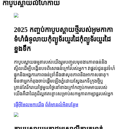
កាបូបស្ពាយលំហែកាយ
2025 កញ្ចប់កាបូបស្ពាយថ្មីរបស់អូមកាកា
ទំហំធំទូលាយកុំព្យូទ័រយួរដៃកុំព្យូទ័រយួរដៃ
ខ្នងទឹក
កាបូបស្ពាយធម្មតារបស់យើងរួមបញ្ចូលមុខងារភាពធន់និង
ស្ទីលដើម្បីបង្កើនបទពិសោធន៍ក្រៅរបស់អ្នក។ វាផ្តល់ជូននូវទំហំ
ផ្ទុកនិងអង្គការភាពធន់ទ្រាំនឹងផាសុខភាពនិងអាកាសធាតុ។
មិនថាអ្នកកំពុងចាប់ផ្តើមឡើងភ្នំដោយស្វែងរកទីក្រុងថ្មីឬ
គ្រាន់តែរីករាយថ្ងៃមួយថ្ងៃនៅខាងក្រៅកញ្ចប់កមមាយរបស់
យើងគឺជាដៃគូដ៏ល្អឥតខ្ចោះសម្រាប់សកម្មភាពកម្សាន្តរបស់អ្នក
ផ្ញើអ៊ីមែលមកយើង
ព័ត៌មានលំអិតបន្ថែម
កាបូបស្ពាយអូកាដូអូស្រ្តាលីការកម្ចាត់