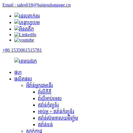
Email : sales018@baigouluggage.cn
+86 1535061515781
ផ្ទហ
ផលិតផល
អីវ៉ាន់អ្នកដមនើរ
វ៉ាលីភីភី
វ៉ាលីអាប់អេស
ឥវ៉ាន់កុំព្យូទ័រ
អាប់អួ + ឥវ៉ាន់កុំព្យូទ័រ
ឥវ៉ាន់ស៊ុមអាលុយមីញ៉ូម
ឥវ៉ាន់ទន់
សាក់កាដុ