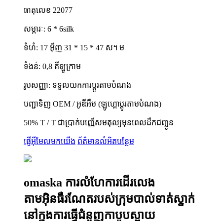
ធាតុលេខ 22077
សម្ភារៈ: 6 * 6silk
ទំហំ: 17 អ៊ីញ 31 * 15 * 47 ស។ ម
ទំងន់: 0,8 គីឡូក្រាម
រូបសញ្ញា: ទទួលយកការប្តូរតាមបំណង
បញ្ជាទិញ OEM / អូឌីអឹម (ឡូហ្គោប្តូរតាមបំណង)
50% T / T ជាប្រាក់បញ្ញើសមតុល្យមុនពេលដឹកជញ្ជូន
ផ្ញើអ៊ីមែលមកយើង
ព័ត៌មានលំអិតបន្ថែម
omaska ​​ការលំហែការដើរលេង
តាមអ៊ិនធឺរណែតរបស់ក្រុមបាល់ទាត់ស្នាក់
នៅក្នុងការធ្វើជំនួញកាបូបស្ពាយ