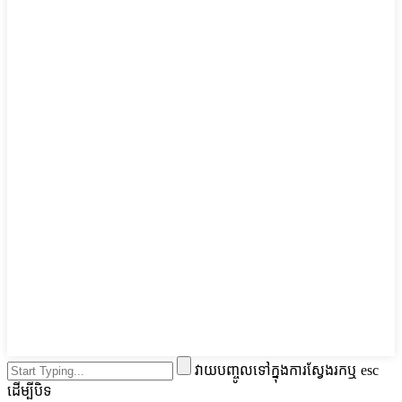
វាយបញ្ចូលទៅក្នុងការស្វែងរកឬ esc
ដើម្បីបិទ