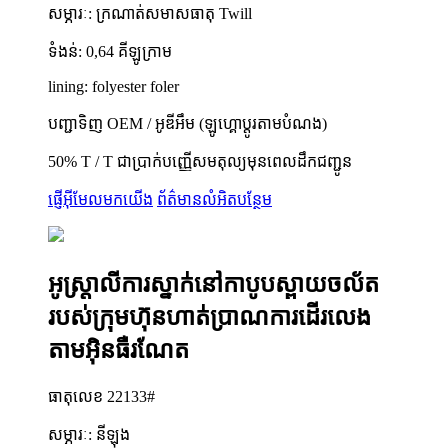
សម្ភារៈ: ក្រណាត់សមាសធាតុ Twill
ទំងន់: 0,64 គីឡូក្រាម
lining: folyester foler
បញ្ជាទិញ OEM / អូឌីអឹម (ឡូហ្គោប្តូរតាមបំណង)
50% T / T ជាប្រាក់បញ្ញើសមតុល្យមុនពេលដឹកជញ្ជូន
ផ្ញើអ៊ីមែលមកយើង
ព័ត៌មានលំអិតបន្ថែម
អូស្រ្តាលីការស្នាក់នៅកាបូបស្ពាយចល័ត
របស់ក្រុមហ៊ុនហាត់ប្រាណការដើរលេង
តាមអ៊ិនធឺរណែត
ធាតុលេខ 22133#
សម្ភារៈ: នីឡុង