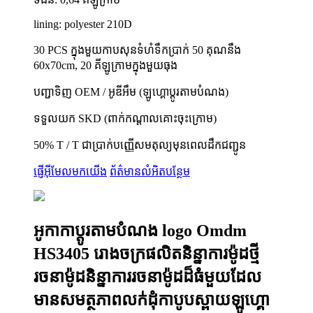
lining: polyester 210D
30 PCS ក្នុងមួយកាបសុនទំហំទឹកប្រាក់ 50 គុណនឹង
60x70cm, 20 គីឡូក្រាមក្នុងមួយធុង
បញ្ជាទិញ OEM / អូឌីអឹម (ឡូហ្គោប្តូរតាមបំណង)
ទទួលយក SKD (ពាក់កណ្តាលគោះចុះក្រោម)
50% T / T ជាប្រាក់បញ្ញើសមតុល្យមុនពេលដឹកជញ្ជូន
ផ្ញើអ៊ីមែលមកយើង
ព័ត៌មានលំអិតបន្ថែម
អូកាកាប្តូរតាមបំណង logo Omdm
HS3405 រោងចក្រផលិតនិន្នាការម៉ូដថ្មី
រចនាម៉ូដនិន្នាការរចនាម៉ូដដ៏ធំមួយដែល
មានសមត្ថភាពលក់ដុំកាបូបស្ពាយឡូហ្គោ