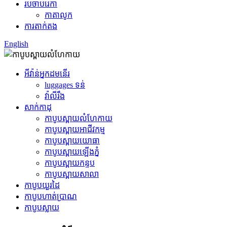
របចាបរេកា
កាតាលូក
ការតាក់តង
English
អីវ៉ាន់អ្នកដមនើរ
luggages ទន់
វ៉ាលីរឹង
សាក់កាដុ
កាបូបស្ពាយលំហែកាយ
កាបូបស្ពាយអាជីវកម្ម
កាបូបស្ពាយយោធា
កាបូបស្ពាយឡើងភ្នំ
កាបូបស្ពាយកន្ទប
កាបូបស្ពាយសាលា
កាបូបយួរដៃ
កាបូបហាត់ប្រាណ
កាបូបស្លាយ