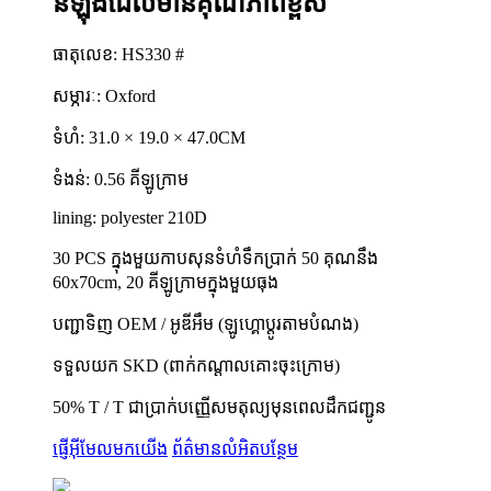
នីឡុងដែលមានគុណភាពខ្ពស់
ធាតុលេខ: HS330 #
សម្ភារៈ: Oxford
ទំហំ: 31.0 × 19.0 × 47.0CM
ទំងន់: 0.56 គីឡូក្រាម
lining: polyester 210D
30 PCS ក្នុងមួយកាបសុនទំហំទឹកប្រាក់ 50 គុណនឹង
60x70cm, 20 គីឡូក្រាមក្នុងមួយធុង
បញ្ជាទិញ OEM / អូឌីអឹម (ឡូហ្គោប្តូរតាមបំណង)
ទទួលយក SKD (ពាក់កណ្តាលគោះចុះក្រោម)
50% T / T ជាប្រាក់បញ្ញើសមតុល្យមុនពេលដឹកជញ្ជូន
ផ្ញើអ៊ីមែលមកយើង
ព័ត៌មានលំអិតបន្ថែម