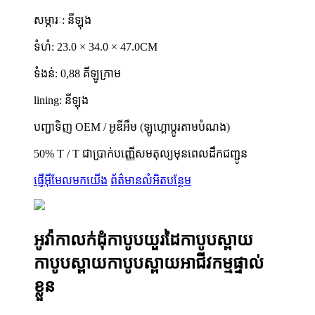
សម្ភារៈ: នីឡុង
ទំហំ: 23.0 × 34.0 × 47.0CM
ទំងន់: 0,88 គីឡូក្រាម
lining: នីឡុង
បញ្ជាទិញ OEM / អូឌីអឹម (ឡូហ្គោប្តូរតាមបំណង)
50% T / T ជាប្រាក់បញ្ញើសមតុល្យមុនពេលដឹកជញ្ជូន
ផ្ញើអ៊ីមែលមកយើង
ព័ត៌មានលំអិតបន្ថែម
អូវ៉ាកាលក់ដុំកាបូបយួរដៃកាបូបស្ពាយ
កាបូបស្ពាយកាបូបស្ពាយអាជីវកម្មផ្ទាល់
ខ្លួន