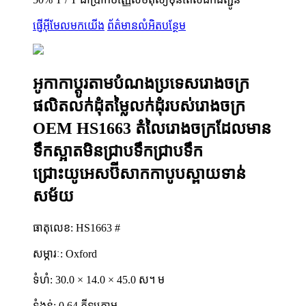
ផ្ញើអ៊ីមែលមកយើង
ព័ត៌មានលំអិតបន្ថែម
អូកាកាប្តូរតាមបំណងប្រទេសរោងចក្រ
ផលិតលក់ដុំតម្លៃលក់ដុំរបស់រោងចក្រ
OEM HS1663 តំលៃរោងចក្រដែលមាន
ទឹកស្អាតមិនជ្រាបទឹកជ្រាបទឹក
ជ្រោះយូអេសប៊ីសាកកាបូបស្ពាយទាន់
សម័យ
ធាតុលេខ: HS1663 #
សម្ភារៈ: Oxford
ទំហំ: 30.0 × 14.0 × 45.0 ស។ ម
ទំងន់: 0,64 គីឡូក្រាម