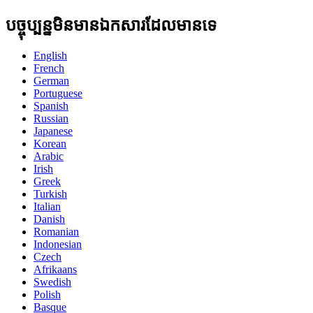
បច្ចុប្បន្នមិនមានឯកសារដែលមានទេ
English
French
German
Portuguese
Spanish
Russian
Japanese
Korean
Arabic
Irish
Greek
Turkish
Italian
Danish
Romanian
Indonesian
Czech
Afrikaans
Swedish
Polish
Basque