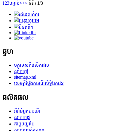
1
2
3
បន្ទាប់>
>>
ទំព័រ 1/3
ផ្ទហ
មគ្គុទេសក៍ផលិតផល
ស្លាកក្តៅ
sitemap.xml
សេចក្តីថ្លែងការណ៍សិទ្ធិឯកជន
ផលិតផល
អីវ៉ាន់អ្នកដមនើរ
សាក់កាដុ
កាបូបយួរដៃ
កាបូបហាត់ប្រាណ