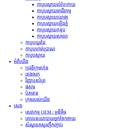
កាបូបស្ពាយលំហែកាយ
កាបូបស្ពាយអាជីវកម្ម
កាបូបស្ពាយយោធា
កាបូបស្ពាយឡើងភ្នំ
កាបូបស្ពាយកន្ទប
កាបូបស្ពាយសាលា
កាបូបយួរដៃ
កាបូបហាត់ប្រាណ
កាបូបស្លាយ
អំពីយើង
ប្រវត្តិក្រុមហ៊ុន
រោងចរក
វិញ្ញាបនប័ត្រ
ផសារ
ប៍តមាន
ក្រុមរបស់យើង
សេវា
សេវាកម្ម OEM / អូឌីអឹម
គោលនយោបាយអ្នកចែកចាយ
សំណួរគេសួរញឹកញាប់