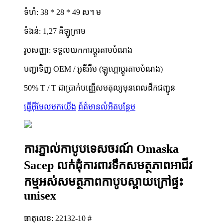
ទំហំ: 38 * 28 * 49 ស។ ម
ទំងន់: 1,27 គីឡូក្រាម
រូបសញ្ញា: ទទួលយកការប្តូរតាមបំណង
បញ្ជាទិញ OEM / អូឌីអឹម (ឡូហ្គោប្តូរតាមបំណង)
50% T / T ជាប្រាក់បញ្ញើសមតុល្យមុនពេលដឹកជញ្ជូន
ផ្ញើអ៊ីមែលមកយើង
ព័ត៌មានលំអិតបន្ថែម
ការភ្នាល់កាបូបទេសចរណ៍ Omaska ​​
Sacep លក់ដុំការពារទឹកសមត្ថភាពអាជីវ
កម្មអស់សមត្ថភាពកាបូបស្ពាយក្រៅផ្ទះ
unisex
ធាតុលេខ: 22132-10 #