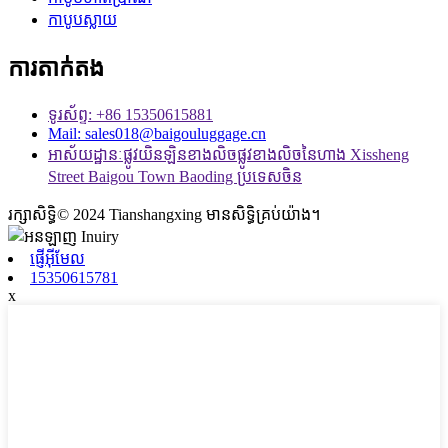
កាបូបស្លាយ
ការតាក់តង
ទូរស័ព្ទ: +86 15350615881
Mail: sales018@baigouluggage.cn
អាស័យដ្ឋានៈផ្លូវយិនឡិនខាងលិចផ្លូវខាងលិចនៃហាង Xissheng
Street Baigou Town Baoding ប្រទេសចិន
រក្សាសិទ្ធិ© 2024 Tianshangxing មានសិទ្ធិគ្រប់យ៉ាង។
ផ្ញើអ៊ីមែល
15350615781
x