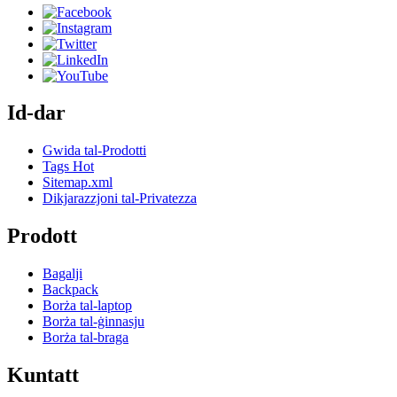
Id-dar
Gwida tal-Prodotti
Tags Hot
Sitemap.xml
Dikjarazzjoni tal-Privatezza
Prodott
Bagalji
Backpack
Borża tal-laptop
Borża tal-ġinnasju
Borża tal-braga
Kuntatt