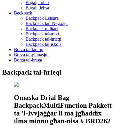
Bagalji artab
Bagalji iebsa
Backpack
Backpack Leisure
Backpack tan-Negozju
Backpack militari
Backpack tal-mixi
Backpack tal-ħrieqi
Backpack tal-iskola
Borża tal-laptop
Borża tal-ġinnasju
Borża tal-braga
Backpack tal-ħrieqi
Omaska ​​Drial Bag
BackpackMultiFunction Pakkett
ta 'l-Ivvjaġġar li ma jgħaddix
ilma minnu għan-nisa # BRD262