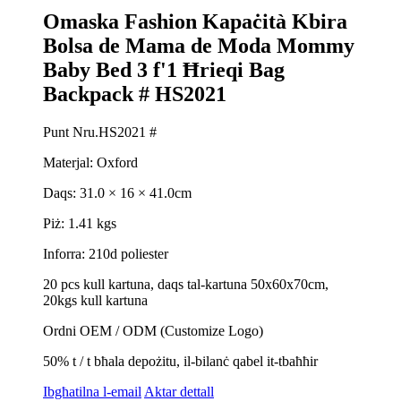
Omaska ​​Fashion Kapaċità Kbira
Bolsa de Mama de Moda Mommy
Baby Bed 3 f'1 Ħrieqi Bag
Backpack # HS2021
Punt Nru.HS2021 #
Materjal: Oxford
Daqs: 31.0 × 16 × 41.0cm
Piż: 1.41 kgs
Inforra: 210d poliester
20 pcs kull kartuna, daqs tal-kartuna 50x60x70cm,
20kgs kull kartuna
Ordni OEM / ODM (Customize Logo)
50% t / t bħala depożitu, il-bilanċ qabel it-tbaħħir
Ibgħatilna l-email
Aktar dettall