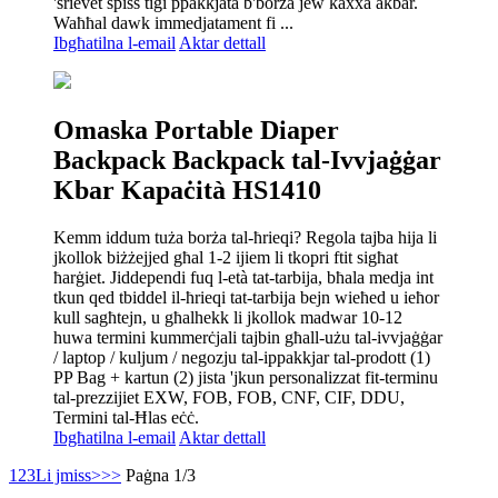
'srievet spiss tiġi ppakkjata b'borża jew kaxxa akbar.
Waħħal dawk immedjatament fi ...
Ibgħatilna l-email
Aktar dettall
Omaska ​​Portable Diaper
Backpack Backpack tal-Ivvjaġġar
Kbar Kapaċità HS1410
Kemm iddum tuża borża tal-ħrieqi? Regola tajba hija li
jkollok biżżejjed għal 1-2 ijiem li tkopri ftit sigħat
ħarġiet. Jiddependi fuq l-età tat-tarbija, bħala medja int
tkun qed tbiddel il-ħrieqi tat-tarbija bejn wieħed u ieħor
kull sagħtejn, u għalhekk li jkollok madwar 10-12
huwa termini kummerċjali tajbin għall-użu tal-ivvjaġġar
/ laptop / kuljum / negozju tal-ippakkjar tal-prodott (1)
PP Bag + kartun (2) jista 'jkun personalizzat fit-terminu
tal-prezzijiet EXW, FOB, FOB, CNF, CIF, DDU,
Termini tal-Ħlas eċċ.
Ibgħatilna l-email
Aktar dettall
1
2
3
Li jmiss>
>>
Paġna 1/3