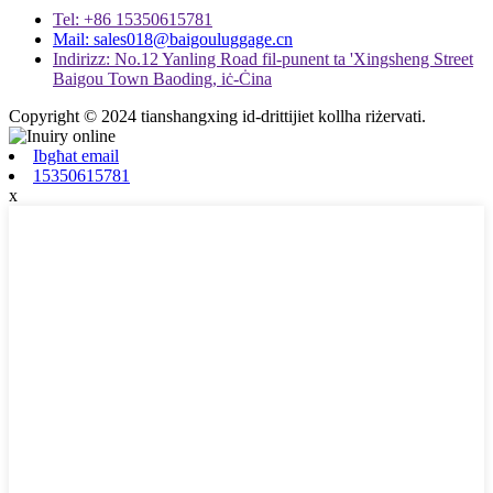
Tel: +86 15350615781
Mail: sales018@baigouluggage.cn
Indirizz: No.12 Yanling Road fil-punent ta 'Xingsheng Street
Baigou Town Baoding, iċ-Ċina
Copyright © 2024 tianshangxing id-drittijiet kollha riżervati.
Ibgħat email
15350615781
x