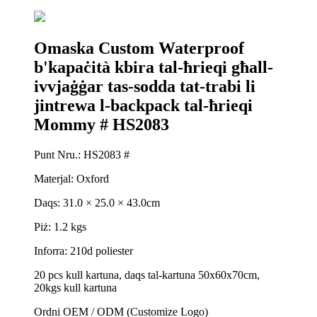
Omaska ​​Custom Waterproof
b'kapaċità kbira tal-ħrieqi għall-
ivvjaġġar tas-sodda tat-trabi li
jintrewa l-backpack tal-ħrieqi
Mommy # HS2083
Punt Nru.: HS2083 #
Materjal: Oxford
Daqs: 31.0 × 25.0 × 43.0cm
Piż: 1.2 kgs
Inforra: 210d poliester
20 pcs kull kartuna, daqs tal-kartuna 50x60x70cm,
20kgs kull kartuna
Ordni OEM / ODM (Customize Logo)