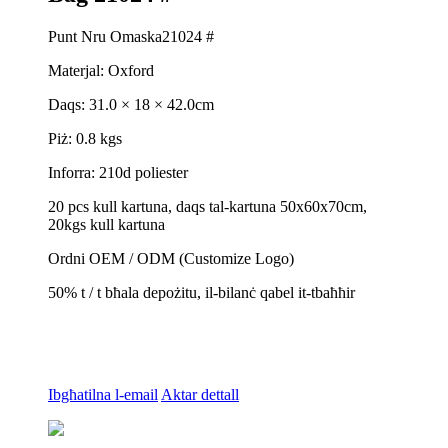
Punt Nru Omaska21024 #
Materjal: Oxford
Daqs: 31.0 × 18 × 42.0cm
Piż: 0.8 kgs
Inforra: 210d poliester
20 pcs kull kartuna, daqs tal-kartuna 50x60x70cm,
20kgs kull kartuna
Ordni OEM / ODM (Customize Logo)
50% t / t bħala depożitu, il-bilanċ qabel it-tbaħħir
Ibgħatilna l-email
Aktar dettall