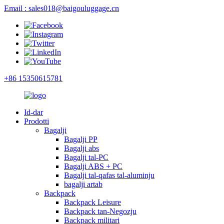
Email : sales018@baigouluggage.cn
+86 15350615781
Id-dar
Prodotti
Bagalji
Bagalji PP
Bagalji abs
Bagalji tal-PC
Bagalji ABS + PC
Bagalji tal-qafas tal-aluminju
bagalji artab
Backpack
Backpack Leisure
Backpack tan-Negozju
Backpack militari