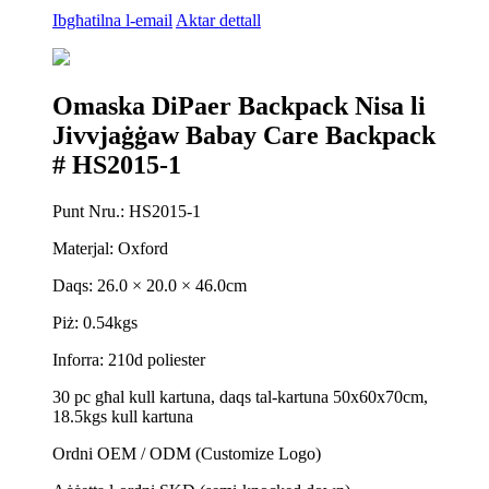
Ibgħatilna l-email
Aktar dettall
Omaska ​​DiPaer Backpack Nisa li
Jivvjaġġaw Babay Care Backpack
# HS2015-1
Punt Nru.: HS2015-1
Materjal: Oxford
Daqs: 26.0 × 20.0 × 46.0cm
Piż: 0.54kgs
Inforra: 210d poliester
30 pc għal kull kartuna, daqs tal-kartuna 50x60x70cm,
18.5kgs kull kartuna
Ordni OEM / ODM (Customize Logo)