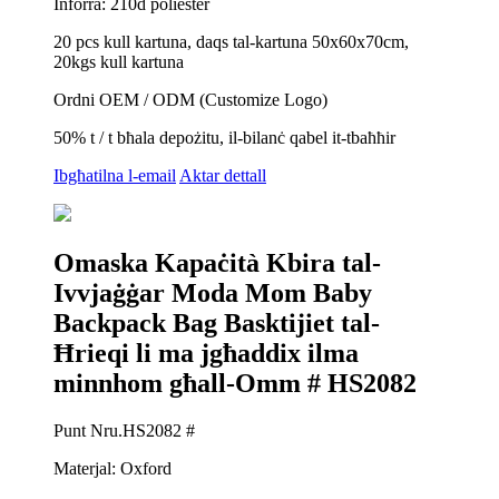
Inforra: 210d poliester
20 pcs kull kartuna, daqs tal-kartuna 50x60x70cm,
20kgs kull kartuna
Ordni OEM / ODM (Customize Logo)
50% t / t bħala depożitu, il-bilanċ qabel it-tbaħħir
Ibgħatilna l-email
Aktar dettall
Omaska ​​Kapaċità Kbira tal-
Ivvjaġġar Moda Mom Baby
Backpack Bag Basktijiet tal-
Ħrieqi li ma jgħaddix ilma
minnhom għall-Omm # HS2082
Punt Nru.HS2082 #
Materjal: Oxford