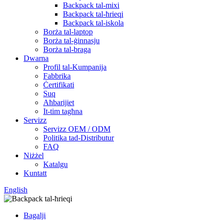
Backpack tal-mixi
Backpack tal-ħrieqi
Backpack tal-iskola
Borża tal-laptop
Borża tal-ġinnasju
Borża tal-braga
Dwarna
Profil tal-Kumpanija
Fabbrika
Ċertifikati
Suq
Aħbarijiet
It-tim tagħna
Servizz
Servizz OEM / ODM
Politika tad-Distributur
FAQ
Niżżel
Katalgu
Kuntatt
English
Bagalji