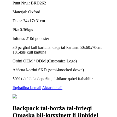
Punt Nru.: BRD262
Materjal: Oxford
Daqs: 34x17x31cm
Piż: 0.36kgs
Inforra: 210d poliester
30 pc għal kull kartuna, daqs tal-kartuna 50x60x70cm,
18.5kgs kull kartuna
Ordni OEM / ODM (Customize Logo)
Aċċetta l-ordni SKD (semi-knocked down)
50% t / t bħala depożitu, il-bilanċ qabel it-tbaħħir
Ibgħatilna l-email
Aktar dettall
Backpack tal-borża tal-ħrieqi
Omaska ​​bil-kuxxinett li jinbidel