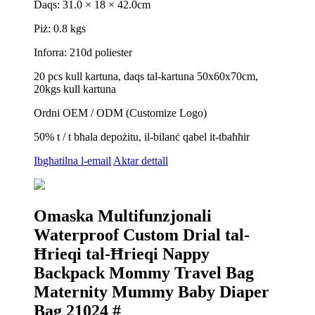
Daqs: 31.0 × 18 × 42.0cm
Piż: 0.8 kgs
Inforra: 210d poliester
20 pcs kull kartuna, daqs tal-kartuna 50x60x70cm,
20kgs kull kartuna
Ordni OEM / ODM (Customize Logo)
50% t / t bħala depożitu, il-bilanċ qabel it-tbaħħir
Ibgħatilna l-email
Aktar dettall
Omaska ​​Multifunzjonali
Waterproof Custom Drial tal-
Ħrieqi tal-Ħrieqi Nappy
Backpack Mommy Travel Bag
Maternity Mummy Baby Diaper
Bag 21024 #