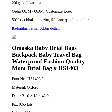
20kgs kull kartuna
Ordni OEM / ODM (Customize Logo)
50% t / t bħala depożitu, il-bilanċ qabel it-tbaħħir
Ibgħatilna l-email
Aktar dettall
Omaska ​​Baby Drial Bags
Backpack Baby Travel Bag
Waterproof Fashion Quality
Mom Drial Bag # HS1403
Punt Nru.HS1403 #
Materjal: Oxford
Daqs: 31.0 × 18 × 42.0cm
Piż: 0.65 kgs