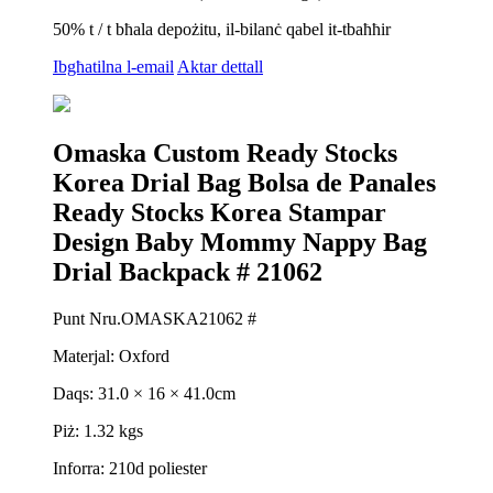
50% t / t bħala depożitu, il-bilanċ qabel it-tbaħħir
Ibgħatilna l-email
Aktar dettall
Omaska ​​Custom Ready Stocks
Korea Drial Bag Bolsa de Panales
Ready Stocks Korea Stampar
Design Baby Mommy Nappy Bag
Drial Backpack # 21062
Punt Nru.OMASKA21062 #
Materjal: Oxford
Daqs: 31.0 × 16 × 41.0cm
Piż: 1.32 kgs
Inforra: 210d poliester