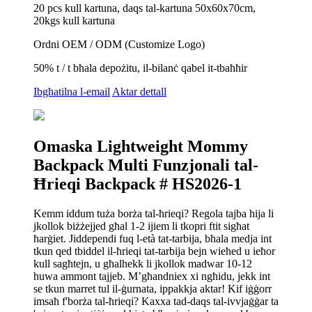
20 pcs kull kartuna, daqs tal-kartuna 50x60x70cm,
20kgs kull kartuna
Ordni OEM / ODM (Customize Logo)
50% t / t bħala depożitu, il-bilanċ qabel it-tbaħħir
Ibgħatilna l-email
Aktar dettall
Omaska ​​Lightweight Mommy
Backpack Multi Funzjonali tal-
Ħrieqi Backpack # HS2026-1
Kemm iddum tuża borża tal-ħrieqi? Regola tajba hija li
jkollok biżżejjed għal 1-2 ijiem li tkopri ftit sigħat
ħarġiet. Jiddependi fuq l-età tat-tarbija, bħala medja int
tkun qed tbiddel il-ħrieqi tat-tarbija bejn wieħed u ieħor
kull sagħtejn, u għalhekk li jkollok madwar 10-12
huwa ammont tajjeb. M’għandniex xi ngħidu, jekk int
se tkun marret tul il-ġurnata, ippakkja aktar! Kif iġġorr
imsaħ f'borża tal-ħrieqi? Kaxxa tad-daqs tal-ivvjaġġar ta