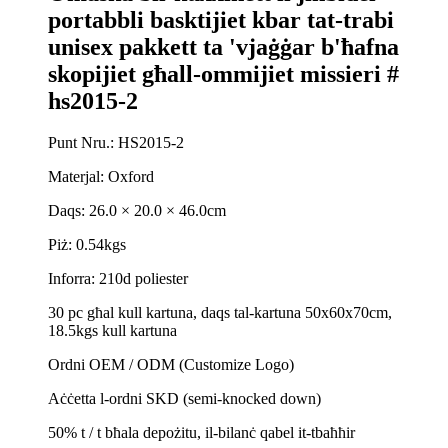
portabbli basktijiet kbar tat-trabi
unisex pakkett ta 'vjaġġar b'ħafna
skopijiet għall-ommijiet missieri #
hs2015-2
Punt Nru.: HS2015-2
Materjal: Oxford
Daqs: 26.0 × 20.0 × 46.0cm
Piż: 0.54kgs
Inforra: 210d poliester
30 pc għal kull kartuna, daqs tal-kartuna 50x60x70cm,
18.5kgs kull kartuna
Ordni OEM / ODM (Customize Logo)
Aċċetta l-ordni SKD (semi-knocked down)
50% t / t bħala depożitu, il-bilanċ qabel it-tbaħħir