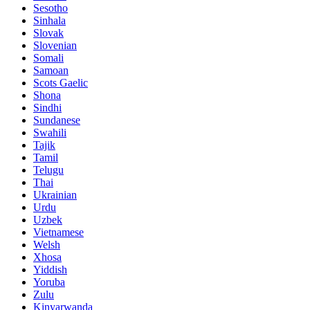
Sesotho
Sinhala
Slovak
Slovenian
Somali
Samoan
Scots Gaelic
Shona
Sindhi
Sundanese
Swahili
Tajik
Tamil
Telugu
Thai
Ukrainian
Urdu
Uzbek
Vietnamese
Welsh
Xhosa
Yiddish
Yoruba
Zulu
Kinyarwanda