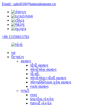
Email : sales018@baigouluggage.cn
+86 15350615781
ઘર
ઉત્પાદન
સામાન
પીપી સામાન
એબીએસ સામાન
પી.સી.
એબીએસ+પીસી સામાન
એલ્યુમિનિયમ ફ્રેમ સામાન
નરમ સામાન
બપટી
નવર
ધંધાકીય બેકપેક
લશ્કરી બેકપેક