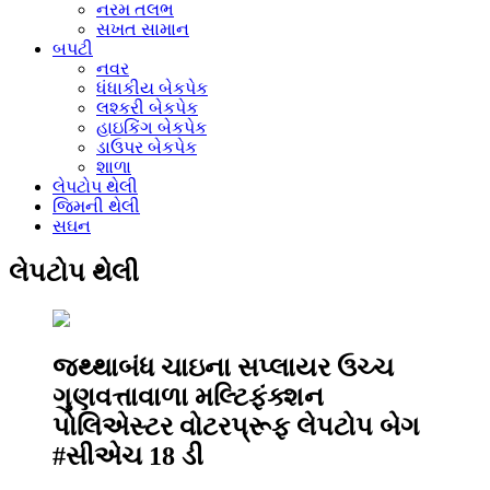
નરમ તલભ
સખત સામાન
બપટી
નવર
ધંધાકીય બેકપેક
લશ્કરી બેકપેક
હાઇકિંગ બેકપેક
ડાઉપર બેકપેક
શાળા
લેપટોપ થેલી
જિમની થેલી
સઘન
લેપટોપ થેલી
જથ્થાબંધ ચાઇના સપ્લાયર ઉચ્ચ
ગુણવત્તાવાળા મલ્ટિફંક્શન
પોલિએસ્ટર વોટરપ્રૂફ લેપટોપ બેગ
#સીએચ 18 ડી