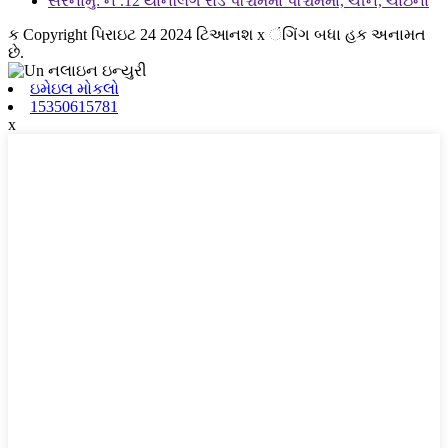
સરનામું: નં .12 યાનલિંગ રોડ પશ્ચિમમાં પશ્ચિમમાં, ચીન, ચાઇના
ક Copyright પિરાઇટ 24 2024 ટિઆનશ x ંગિંગ બધા હક અનામત
છે.
ઇમેઇલ મોકલો
15350615781
x