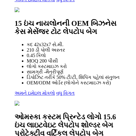
15 ઇંચ નાયલોનની OEM બિઝનેસ
કેસ મેસેંજર ટોટ લેપટોપ બેગ
કદ 42x32x7 સે.મી.
210 ડી પોલી અસ્તર
0.45 કિલો
MOQ 200 પીસી
લોગો કસ્ટમાઇઝ કરો
સામગ્રી -મૈત્રીપૂર્ણ
ડિપોઝિટ તરીકે 50% ટી/ટી, શિપિંગ પહેલાં સંતુલન
OEM/ODM ઓર્ડર (લોગોને કસ્ટમાઇઝ કરો)
અમને ઇમેઇલ મોકલો
વધુ વિગત
ઓમસ્કા કસ્ટમ પ્રિન્ટેડ લોગો 15.6
ઇંચ લાઇટવેઇટ લેપટોપ શોલ્ડર બેગ
પ્રોટેક્ટીવ વર્ટિકલ લેપટોપ બેગ