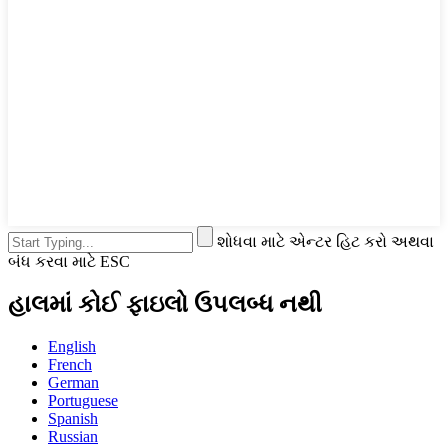
શોધવા માટે એન્ટર હિટ કરો અથવા
બંધ કરવા માટે ESC
હાલમાં કોઈ ફાઇલો ઉપલબ્ધ નથી
English
French
German
Portuguese
Spanish
Russian