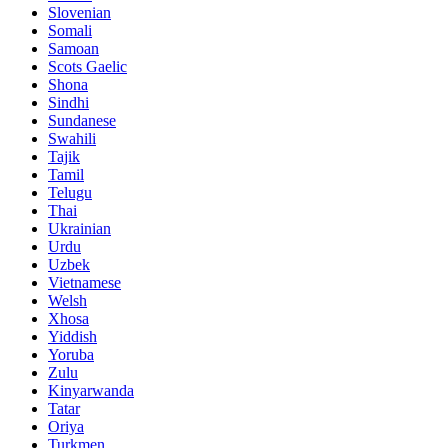
Slovenian
Somali
Samoan
Scots Gaelic
Shona
Sindhi
Sundanese
Swahili
Tajik
Tamil
Telugu
Thai
Ukrainian
Urdu
Uzbek
Vietnamese
Welsh
Xhosa
Yiddish
Yoruba
Zulu
Kinyarwanda
Tatar
Oriya
Turkmen