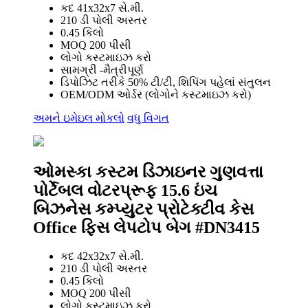
કદ 41x32x7 સે.મી.
210 ડી પોલી અસ્તર
0.45 કિલો
MOQ 200 પીસી
લોગો કસ્ટમાઇઝ કરો
સામગ્રી -મૈત્રીપૂર્ણ
ડિપોઝિટ તરીકે 50% ટી/ટી, શિપિંગ પહેલાં સંતુલન
OEM/ODM ઓર્ડર (લોગોને કસ્ટમાઇઝ કરો)
અમને ઇમેઇલ મોકલો
વધુ વિગત
ઓમસ્કા કસ્ટમ ડિઝાઇનર ગુણવત્તા
પોર્ટેબલ વોટરપ્રૂફ 15.6 ઇંચ
બિઝનેસ કમ્પ્યુટર પ્રોટેક્ટીવ કેસ
Office ફિસ લેપટોપ બેગ #DN3415
કદ 42x32x7 સે.મી.
210 ડી પોલી અસ્તર
0.45 કિલો
MOQ 200 પીસી
લોગો કસ્ટમાઇઝ કરો