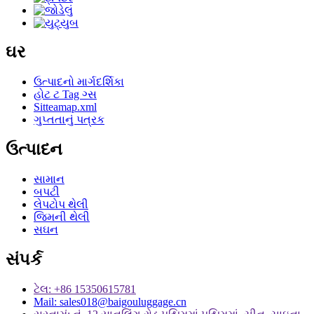
ઘર
ઉત્પાદનો માર્ગદર્શિકા
હોટ ટ Tag ગ્સ
Sitteamap.xml
ગુપ્તતાનું પત્રક
ઉત્પાદન
સામાન
બપટી
લેપટોપ થેલી
જિમની થેલી
સઘન
સંપર્ક
ટેલ: +86 15350615781
Mail: sales018@baigouluggage.cn