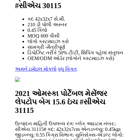
#સીએચ 30115
કદ 42x32x7 સે.મી.
210 ડી પોલી અસ્તર
0.45 કિલો
MOQ 600 પીસી
લોગો કસ્ટમાઇઝ કરો
સામગ્રી -મૈત્રીપૂર્ણ
ડિપોઝિટ તરીકે 50% ટી/ટી, શિપિંગ પહેલાં સંતુલન
OEM/ODM ઓર્ડર (લોગોને કસ્ટમાઇઝ કરો)
અમને ઇમેઇલ મોકલો
વધુ વિગત
2021 ઓમસ્કા પોર્ટેબલ મેસેંજર
લેપટોપ બેગ 15.6 ઇંચ #સીએચ
31115
ઉત્પાદન માહિતી ઉપલબ્ધ રંગ: બ્લેક આઇટમ નંબર.:
સીએચ 31115# કદ: 42x32x7cm એનડબ્લ્યુ: 0.45kgs
જીડબ્લ્યુ: 0.55 કિગ્રા વિભાગ: યુનિસેક્સ-એડલ્ટ લોગો: