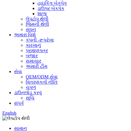
હાઇકિંગ બેકપેક
ડાઉપર બેકપેક
શાળા
લેપટોપ થેલી
જિમની થેલી
સઘન
અમારા વિશે
કંપની -રૂપરેખા
કારખાનું
પ્રમાણપત્ર
બજાર
સમાચાર
અમારી ટીમ
સેવા
OEM/ODM સેવા
વિતરણકર્તા નીતિ
ચપળ
ડાઉનલોડ કરવું
સૂચિ
સંપર્ક
English
સામાન