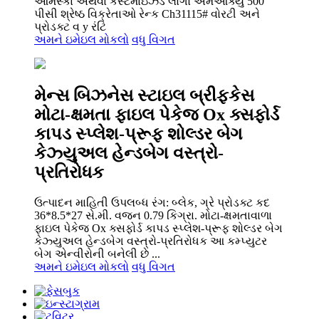
ઓમસ્કા અથવા કસ્ટમાઇઝ્ડ લોગો એમઓક્યુ 500
પીસી શ્રેષ્ઠ વિક્રેતાઓ રેન્ક Ch31115# વોરટી અને
પ્રોડક્ટ વ y રંટિ
અમને ઇમેઇલ મોકલો
વધુ વિગત
મેન્સ બિઝનેસ સ્ટાઇલ બ્રીફકેસ
મોટા-ક્ષમતા ફાઇલ પેકેજ Ox ક્સફોર્ડ
કાપડ સ્પ્લેશ-પ્રૂફ શોલ્ડર બેગ
કેઝ્યુઅલ હેન્ડબેગ વસ્ત્રો-
પ્રતિરોધક
ઉત્પાદન માહિતી ઉપલબ્ધ રંગ: બ્લેક, ગ્રે પ્રોડક્ટ કદ
36*8.5*27 સે.મી. વજન 0.79 કિગ્રા. મોટા-ક્ષમતાવાળા
ફાઇલ પેકેજ Ox ક્સફોર્ડ કાપડ સ્પ્લેશ-પ્રૂફ શોલ્ડર બેગ
કેઝ્યુઅલ હેન્ડબેગ વસ્ત્રો-પ્રતિરોધક આ કમ્પ્યુટર
બેગ એન્વીરોની બનેલી છે ...
અમને ઇમેઇલ મોકલો
વધુ વિગત