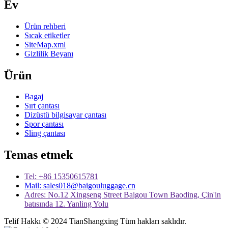
Ev
Ürün rehberi
Sıcak etiketler
SiteMap.xml
Gizlilik Beyanı
Ürün
Bagaj
Sırt çantası
Dizüstü bilgisayar çantası
Spor çantası
Sling çantası
Temas etmek
Tel: +86 15350615781
Mail: sales018@baigouluggage.cn
Adres: No.12 Xingseng Street Baigou Town Baoding, Çin'in
batısında 12. Yanling Yolu
Telif Hakkı © 2024 TianShangxing Tüm hakları saklıdır.