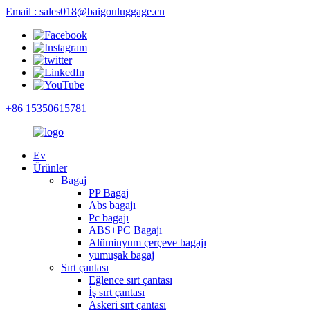
Email : sales018@baigouluggage.cn
+86 15350615781
Ev
Ürünler
Bagaj
PP Bagaj
Abs bagajı
Pc bagajı
ABS+PC Bagajı
Alüminyum çerçeve bagajı
yumuşak bagaj
Sırt çantası
Eğlence sırt çantası
İş sırt çantası
Askeri sırt çantası