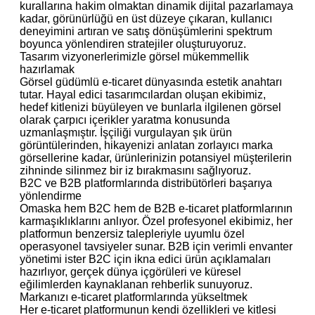
kurallarına hakim olmaktan dinamik dijital pazarlamaya
kadar, görünürlüğü en üst düzeye çıkaran, kullanıcı
deneyimini artıran ve satış dönüşümlerini spektrum
boyunca yönlendiren stratejiler oluşturuyoruz.
Tasarım vizyonerlerimizle görsel mükemmellik
hazırlamak
Görsel güdümlü e-ticaret dünyasında estetik anahtarı
tutar. Hayal edici tasarımcılardan oluşan ekibimiz,
hedef kitlenizi büyüleyen ve bunlarla ilgilenen görsel
olarak çarpıcı içerikler yaratma konusunda
uzmanlaşmıştır. İşçiliği vurgulayan şık ürün
görüntülerinden, hikayenizi anlatan zorlayıcı marka
görsellerine kadar, ürünlerinizin potansiyel müşterilerin
zihninde silinmez bir iz bırakmasını sağlıyoruz.
B2C ve B2B platformlarında distribütörleri başarıya
yönlendirme
Omaska ​​hem B2C hem de B2B e-ticaret platformlarının
karmaşıklıklarını anlıyor. Özel profesyonel ekibimiz, her
platformun benzersiz talepleriyle uyumlu özel
operasyonel tavsiyeler sunar. B2B için verimli envanter
yönetimi ister B2C için ikna edici ürün açıklamaları
hazırlıyor, gerçek dünya içgörüleri ve küresel
eğilimlerden kaynaklanan rehberlik sunuyoruz.
Markanızı e-ticaret platformlarında yükseltmek
Her e-ticaret platformunun kendi özellikleri ve kitlesi