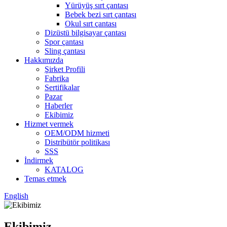
Yürüyüş sırt çantası
Bebek bezi sırt çantası
Okul sırt çantası
Dizüstü bilgisayar çantası
Spor çantası
Sling çantası
Hakkımızda
Şirket Profili
Fabrika
Sertifikalar
Pazar
Haberler
Ekibimiz
Hizmet vermek
OEM/ODM hizmeti
Distribütör politikası
SSS
İndirmek
KATALOG
Temas etmek
English
Ekibimiz