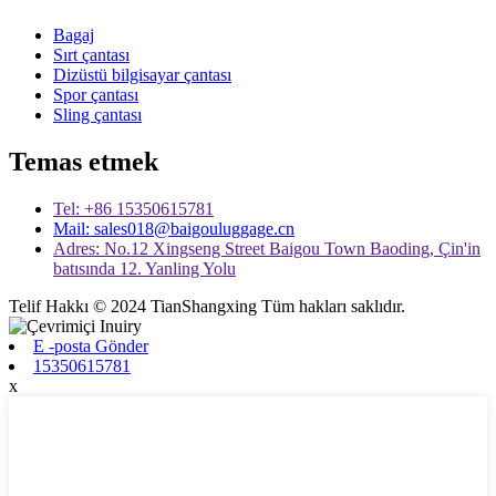
Bagaj
Sırt çantası
Dizüstü bilgisayar çantası
Spor çantası
Sling çantası
Temas etmek
Tel: +86 15350615781
Mail: sales018@baigouluggage.cn
Adres: No.12 Xingseng Street Baigou Town Baoding, Çin'in
batısında 12. Yanling Yolu
Telif Hakkı © 2024 TianShangxing Tüm hakları saklıdır.
E -posta Gönder
15350615781
x