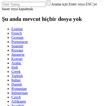
Arama için Enter veya ESC'ye
basın veya kapatmak
Şu anda mevcut hiçbir dosya yok
English
French
German
Portuguese
Spanish
Russian
Japanese
Korean
Arabic
Irish
Greek
Turkish
Italian
Danish
Romanian
Indonesian
Czech
Afrikaans
Swedish