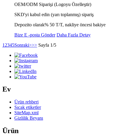
OEM/ODM Siparişi (Logoyu Özelleştir)
SKD'yi kabul edin (yarı toplanmış) sipariş
Depozito olarak% 50 T/T, nakliye öncesi bakiye
Bize E -posta Gönder
Daha Fazla Detay
1
2
3
4
5
Sonraki>
>>
Sayfa 1/5
Ev
Ürün rehberi
Sıcak etiketler
SiteMap.xml
Gizlilik Beyanı
Ürün