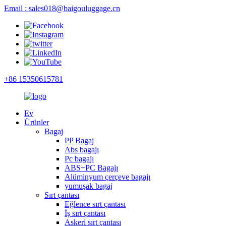
Email : sales018@baigouluggage.cn
+86 15350615781
Ev
Ürünler
Bagaj
PP Bagaj
Abs bagajı
Pc bagajı
ABS+PC Bagajı
Alüminyum çerçeve bagajı
yumuşak bagaj
Sırt çantası
Eğlence sırt çantası
İş sırt çantası
Askeri sırt çantası