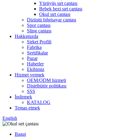
Yürüyüş sırt çantası
Bebek bezi sırt çantası
Okul sırt çantası
Dizüstü bilgisayar çantası
Spor çantası
Sling çantası
Hakkımızda
Şirket Profili
Fabrika
Sertifikalar
Pazar
Haberler
Ekibimiz
Hizmet vermek
OEM/ODM hizmeti
Distribütör politikası
SSS
İndirmek
KATALOG
Temas etmek
English
Bagaj