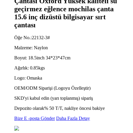
Çantası Oxford Yüksek kaliteli su
geçirmez eğlence mochilas çanta
15.6 inç dizüstü bilgisayar sırt
çantası
Öğe No.:22132-3#
Malzeme: Naylon
Boyut: 18.5inch 34*23*47cm
Ağırlık: 0.85kgs
Logo: Omaska
OEM/ODM Siparişi (Logoyu Özelleştir)
SKD'yi kabul edin (yarı toplanmış) sipariş
Depozito olarak% 50 T/T, nakliye öncesi bakiye
Bize E -posta Gönder
Daha Fazla Detay