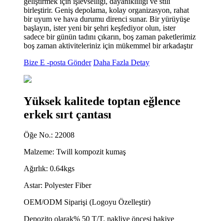
geliştirmek için işlevselliği, dayanıklılığı ve stili
birleştirir. Geniş depolama, kolay organizasyon, rahat
bir uyum ve hava durumu direnci sunar. Bir yürüyüşe
başlayın, ister yeni bir şehri keşfediyor olun, ister
sadece bir günün tadını çıkarın, boş zaman paketlerimiz
boş zaman aktiviteleriniz için mükemmel bir arkadaştır
Bize E -posta Gönder
Daha Fazla Detay
Yüksek kalitede toptan eğlence
erkek sırt çantası
Öğe No.: 22008
Malzeme: Twill kompozit kumaş
Ağırlık: 0.64kgs
Astar: Polyester Fiber
OEM/ODM Siparişi (Logoyu Özelleştir)
Depozito olarak% 50 T/T, nakliye öncesi bakiye