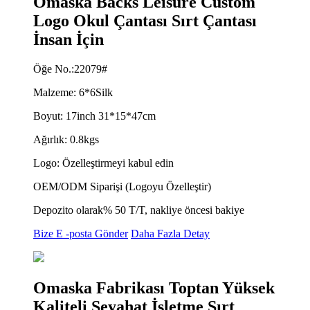
Omaska ​​Backs Leisure Custom
Logo Okul Çantası Sırt Çantası
İnsan İçin
Öğe No.:22079#
Malzeme: 6*6Silk
Boyut: 17inch 31*15*47cm
Ağırlık: 0.8kgs
Logo: Özelleştirmeyi kabul edin
OEM/ODM Siparişi (Logoyu Özelleştir)
Depozito olarak% 50 T/T, nakliye öncesi bakiye
Bize E -posta Gönder
Daha Fazla Detay
Omaska ​​Fabrikası Toptan Yüksek
Kaliteli Seyahat İşletme Sırt