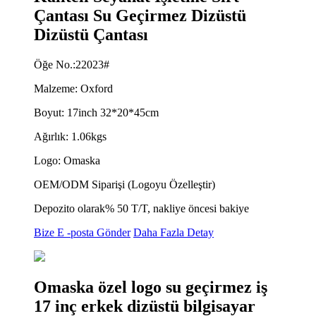
Çantası Su Geçirmez Dizüstü
Dizüstü Çantası
Öğe No.:22023#
Malzeme: Oxford
Boyut: 17inch 32*20*45cm
Ağırlık: 1.06kgs
Logo: Omaska
OEM/ODM Siparişi (Logoyu Özelleştir)
Depozito olarak% 50 T/T, nakliye öncesi bakiye
Bize E -posta Gönder
Daha Fazla Detay
Omaska ​​özel logo su geçirmez iş
17 inç erkek dizüstü bilgisayar