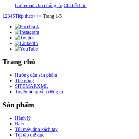
Gửi email cho chúng tôi
Chi tiết hơn
1
2
3
4
5
Tiếp theo>
>>
Trang 1/5
Trang chủ
Hướng dẫn sản phẩm
Thẻ nóng
SITEMAP.XML
Tuyên bố quyền riêng tư
Sản phẩm
Hành lý
Balo
Túi máy tính xách tay
Túi tập thể dục