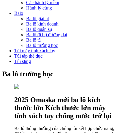
Các hành lý mềm
Hành lý cứng
Balo
Ba lô giải trí
Ba lô kinh doanh
Ba lô quân sự
Ba lô đi bộ đường dài
Ba lô tã
Ba lô trường học
Túi máy tính xách tay
Túi tập thể dục
Túi sling
Ba lô trường học
2025 Omaska ​​mới ba lô kích
thước lớn Kích thước lớn máy
tính xách tay chống nước trở lại
Ba lô thông thường của chúng tôi kết hợp chức năng,