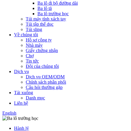
Ba lô đi bộ đường dài
Ba lô tã
Ba lô trường học
Túi máy tính xách tay
Túi tập thể dục
Túi sling
Về chúng tôi
Hồ sơ công ty
Nhà máy
Giấy chứng nhận
Chợ
Tin tức
Đội của chúng tôi
Dịch vụ
Dịch vụ OEM/ODM
Chính sách phân phối
Câu hỏi thường gặp
Tải xuống
Danh mục
Liên hệ
English
Hành lý