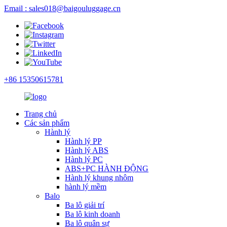
Email : sales018@baigouluggage.cn
+86 15350615781
Trang chủ
Các sản phẩm
Hành lý
Hành lý PP
Hành lý ABS
Hành lý PC
ABS+PC HÀNH ĐỘNG
Hành lý khung nhôm
hành lý mềm
Balo
Ba lô giải trí
Ba lô kinh doanh
Ba lô quân sự