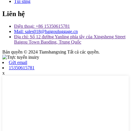
Túi sling
Liên hệ
Điện thoại: +86 15350615781
Mail: sales018@baigouluggage.cn
Địa chỉ: Số 12 đường Yanling phía tây của Xingsheng Street
Baigou Town Baoding, Trung Quốc
Bản quyền © 2024 Tianshangxing Tất cả các quyền.
Gửi email
15350615781
x