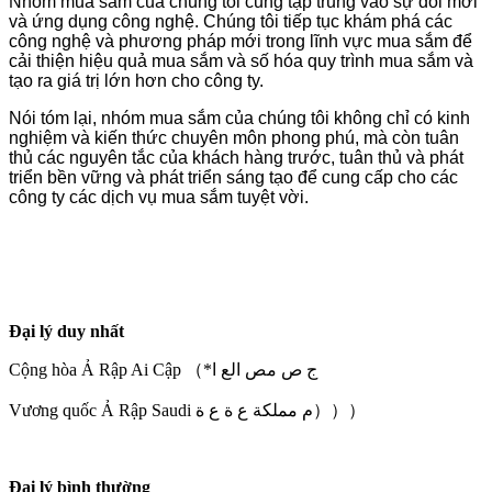
Nhóm mua sắm của chúng tôi cũng tập trung vào sự đổi mới
và ứng dụng công nghệ. Chúng tôi tiếp tục khám phá các
công nghệ và phương pháp mới trong lĩnh vực mua sắm để
cải thiện hiệu quả mua sắm và số hóa quy trình mua sắm và
tạo ra giá trị lớn hơn cho công ty.
Nói tóm lại, nhóm mua sắm của chúng tôi không chỉ có kinh
nghiệm và kiến ​​thức chuyên môn phong phú, mà còn tuân
thủ các nguyên tắc của khách hàng trước, tuân thủ và phát
triển bền vững và phát triển sáng tạo để cung cấp cho các
công ty các dịch vụ mua sắm tuyệt vời.
Đại lý duy nhất
Cộng hòa Ả Rập Ai Cập （*ج ص مص الع ا
Vương quốc Ả Rập Saudi م مملكة ع ة ع ة）））
Đại lý bình thường