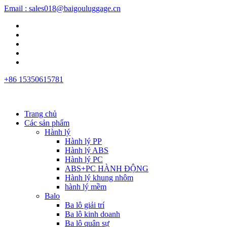
Email : sales018@baigouluggage.cn
+86 15350615781
Trang chủ
Các sản phẩm
Hành lý
Hành lý PP
Hành lý ABS
Hành lý PC
ABS+PC HÀNH ĐỘNG
Hành lý khung nhôm
hành lý mềm
Balo
Ba lô giải trí
Ba lô kinh doanh
Ba lô quân sự