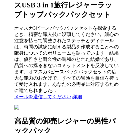
スUSB 3 in 1旅行レジャーラッ
プトップバックパックセット
オマスカ3ピースバックパックセットを探索する
とき、精密な職人技に没頭してください。細心の
注意を払って調整されたステッチとディテール
は、時間の試練に耐える製品を作成することへの
献身についてのボリュームを語っています。結果
は、優雅さと耐久性の調和のとれた結婚であり、
品質への揺るぎないコミットメントを反映してい
ます。オマスカ3ピースバックパックセットの広
大な能力のおかげで、すべての冒険を自信を持っ
て受け入れます。あなたの必需品に対応するため
に建てられました...
メールを送信してください
詳細
高品質の卸売レジャーの男性バ
ックパック