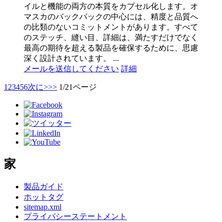
イルと機能の両方の本質をカプセル化します。オ
マスカのバックパックの中心には、精度と品質へ
の比類のないコミットメントがあります。すべて
のステッチ、縫い目、詳細は、満たすだけでなく
最高の期待を超える製品を確保するために、思慮
深く設計されています。 ...
メールを送信してください
詳細
1
2
3
4
5
6
次に>
>>
1/21ページ
家
製品ガイド
ホットタグ
sitemap.xml
プライバシーステートメント