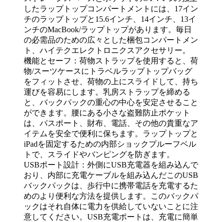
したラップトップコンパートメントには、17イン
チのラップトップと15.6インチ、14インチ、13イ
ンチのMacBook/ラップトップがあります。毎日
の必需品のための広々とした梱包コンパートメン
ト、ハイテクエレクトロニクスアクセサリー。
機能とセーフ：荷物ストラップを使用すると、荷
物/スーツケースにトラベルラップトップバッグ
をフィットさせ、荷物の上にスライドして、持ち
運びを容易にします。乳房ストラップを締める
と、バックパックの重心の中心を安定させること
ができます。腰にある小さな盗難防止ポケット
は、パスポート、財布、電話、その他の貴重なア
イテムを安全で便利に保ちます。ラップトップと
iPadを固定するための内部ショックプルーフベル
トで、スライドやバンピングを防ぎます。
USBポート設計：外側にUSB充電器を組み込んで
おり、内部に充電ケーブルを組み込んだこのUSB
バックパックは、歩行中に携帯電話を充電するた
めのより便利な方法を提供します。このバックパ
ックはそれ自体に電力を供給していないことに注
意してください。USB充電ポートは、充電に簡単