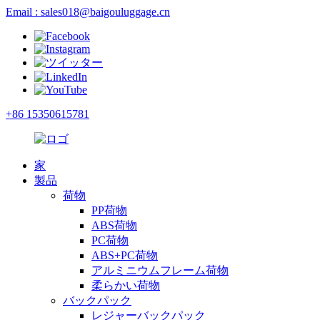
Email : sales018@baigouluggage.cn
+86 15350615781
家
製品
荷物
PP荷物
ABS荷物
PC荷物
ABS+PC荷物
アルミニウムフレーム荷物
柔らかい荷物
バックパック
レジャーバックパック