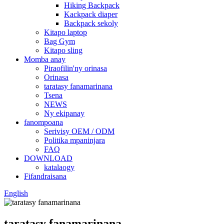
Hiking Backpack
Kackpack diaper
Backpack sekoly
Kitapo laptop
Bag Gym
Kitapo sling
Momba anay
Piraofilin'ny orinasa
Orinasa
taratasy fanamarinana
Tsena
NEWS
Ny ekipanay
fanompoana
Serivisy OEM / ODM
Politika mpaninjara
FAQ
DOWNLOAD
katalaogy
Fifandraisana
English
taratasy fanamarinana