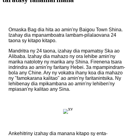
Omaska ​​Bag dia hita ao amin'ny Baigou Town Shina.
Izahay dia mpanamboatra lambam-pilalaovana 24
taona sy kitapo kitapo.
Mandritra ny 24 taona, izahay dia mpamatsy Ska ao
Alibaba. Izahay dia mahazo ny ora lehibe amin'ny
marika natolotry ny marika any Shina. Firenena tsara
indrindra ao amin'ny faritany Hebei. 3a mpampindram-
bola any Chine. Ary ny vokatra ihany koa dia mahazo
ny "famokarana kalitao" ao amin'ny faritanintsika. Ny
lehibenay dia mpikambana ao amin'ny lehiben'ny
mpiasan'ny kalitao any Sina.
Ankehitriny izahay dia manana kitapo sy enta-