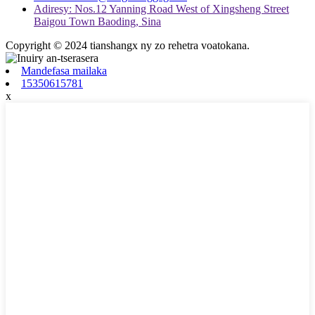
Adiresy: Nos.12 Yanning Road West of Xingsheng Street
Baigou Town Baoding, Sina
Copyright © 2024 tianshangx ny zo rehetra voatokana.
Mandefasa mailaka
15350615781
x