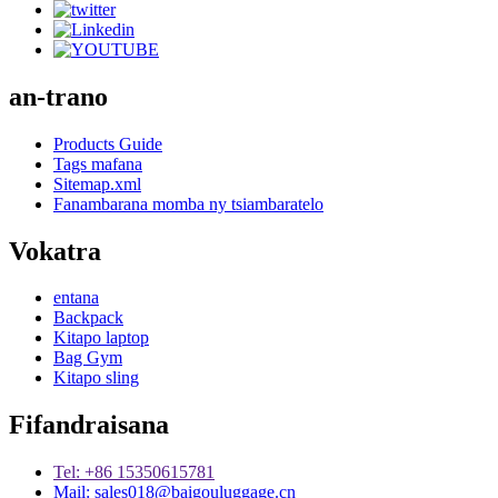
an-trano
Products Guide
Tags mafana
Sitemap.xml
Fanambarana momba ny tsiambaratelo
Vokatra
entana
Backpack
Kitapo laptop
Bag Gym
Kitapo sling
Fifandraisana
Tel: +86 15350615781
Mail: sales018@baigouluggage.cn