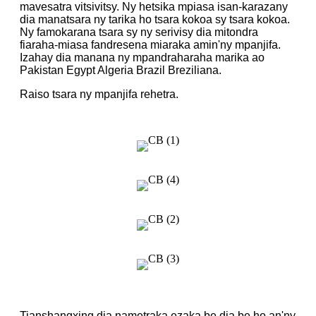
mavesatra vitsivitsy. Ny hetsika mpiasa isan-karazany
dia manatsara ny tarika ho tsara kokoa sy tsara kokoa.
Ny famokarana tsara sy ny serivisy dia mitondra
fiaraha-miasa fandresena miaraka amin'ny mpanjifa.
Izahay dia manana ny mpandraharaha marika ao
Pakistan Egypt Algeria Brazil Breziliana.
Raiso tsara ny mpanjifa rehetra.
Tianshangxing dia nametraka ezaka be dia be ho an'ny