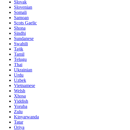
Slovak
Slovenian
Somali
Samoan
Scots Gaelic
Shona
Sindhi
Sundanese
Swahili
Tajik
Tamil
Telugu
Thai
Ukrainian
Urdu
Uzbek
Vietnamese
Welsh
Xhosa
Yiddish
Yoruba
Zulu
Kinyarwanda
Tatar
Oriya