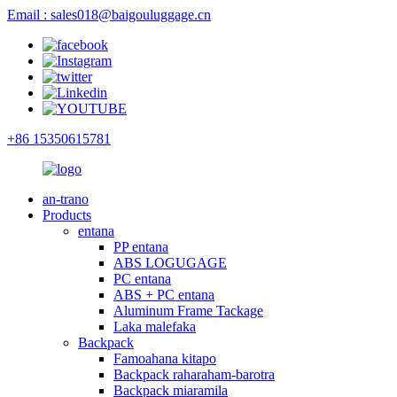
Email : sales018@baigouluggage.cn
+86 15350615781
an-trano
Products
entana
PP entana
ABS LOGUGAGE
PC entana
ABS + PC entana
Aluminum Frame Tackage
Laka malefaka
Backpack
Famoahana kitapo
Backpack raharaham-barotra
Backpack miaramila