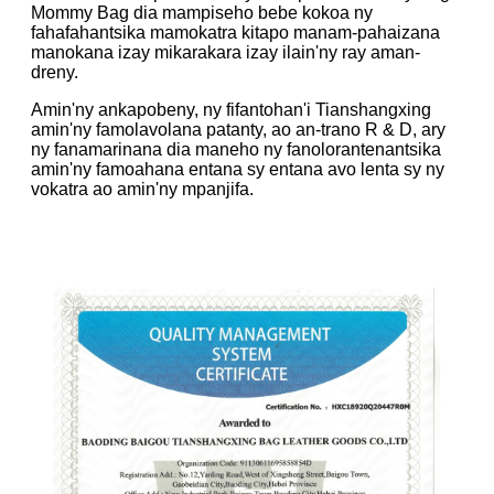
Mommy Bag dia mampiseho bebe kokoa ny
fahafahantsika mamokatra kitapo manam-pahaizana
manokana izay mikarakara izay ilain'ny ray aman-
dreny.
Amin'ny ankapobeny, ny fifantohan'i Tianshangxing
amin'ny famolavolana patanty, ao an-trano R & D, ary
ny fanamarinana dia maneho ny fanolorantenantsika
amin'ny famoahana entana sy entana avo lenta sy ny
vokatra ao amin'ny mpanjifa.