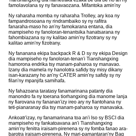
famolavolana sy ny fanavaozana. Mifantoka amin'ny
Ny raharaha momba ny raharaha Trolley, ary koa ny
fampandrosoana ny rindrambaiko sy ny rafitra
fanaraha-maso ho an'ny famokarana entana, dia
mampiseho ny fanoloran-tenantsika hanatsarana ny
fahombiazana sy ny kalitao amin'ny fizotrany sy ny
kalitao amin'ny fizotrany.
Ny fananana ekipa backpack R & D sy ny ekipa Design
dia mampiseho ny fanoloran-tenan'i Tianshangxing
hamorona endrika tsy manam-paharoa sy manavao.
Izany dia mamela ny hanolotra safidy tsy misy dikany
isan-karazany ho an'ny CATER amin'ny safidy sy ny
filan'ny mpanjifa samihafa.
Ny fahazoana taratasy fanamarinana patanty dia
manondro fa ny toerana tiorhangxing dia manome lanja
ny fiarovana ny fananan'izy ireo ary ny fiantohana ny
teti-pianaranay dia tsy manam-paharoa sy manavaka.
Ankoatr'izay, ny fanamarinana toa an'i Iso sy BSCI dia
mampiseho ny fankatoavana an'i Tianshangxing
amin'ny fenitra iraisam-pirenena sy ny fomba fanao ara-
barotra iraisam-pirenena. Ny mari-pamantaran'ny Bag