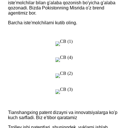
iste'molchilar bilan g'alaba qozonish bo'yicha g'alaba
qozonadi. Bizda Pokistonning Misrida o'z brend
agentimiz bor.
Barcha iste'molchilarni kutib oling.
Tianshangxing patent dizayni va innovatsiyalarga ko'p
kuch sarfladi. Biz e'tibor qaratamiz
Trolley ishi patentlari, shuningdek, yuklarni ishlab