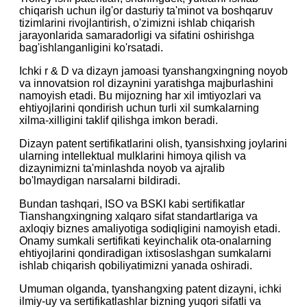
chiqarish uchun ilg'or dasturiy ta'minot va boshqaruv
tizimlarini rivojlantirish, o'zimizni ishlab chiqarish
jarayonlarida samaradorligi va sifatini oshirishga
bag'ishlanganligini ko'rsatadi.
Ichki r & D va dizayn jamoasi tyanshangxingning noyob
va innovatsion rol dizaynini yaratishga majburlashini
namoyish etadi. Bu mijozning har xil imtiyozlari va
ehtiyojlarini qondirish uchun turli xil sumkalarning
xilma-xilligini taklif qilishga imkon beradi.
Dizayn patent sertifikatlarini olish, tyansishxing joylarini
ularning intellektual mulklarini himoya qilish va
dizaynimizni ta'minlashda noyob va ajralib
bo'lmaydigan narsalarni bildiradi.
Bundan tashqari, ISO va BSKI kabi sertifikatlar
Tianshangxingning xalqaro sifat standartlariga va
axloqiy biznes amaliyotiga sodiqligini namoyish etadi.
Onamy sumkali sertifikati keyinchalik ota-onalarning
ehtiyojlarini qondiradigan ixtisoslashgan sumkalarni
ishlab chiqarish qobiliyatimizni yanada oshiradi.
Umuman olganda, tyanshangxing patent dizayni, ichki
ilmiy-uy va sertifikatlashlar bizning yuqori sifatli va