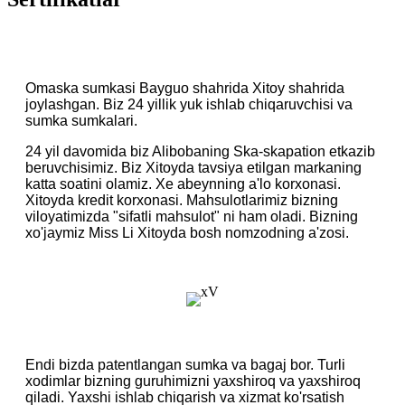
Omaska ​​sumkasi Bayguo shahrida Xitoy shahrida
joylashgan. Biz 24 yillik yuk ishlab chiqaruvchisi va
sumka sumkalari.
24 yil davomida biz Alibobaning Ska-skapation etkazib
beruvchisimiz. Biz Xitoyda tavsiya etilgan markaning
katta soatini olamiz. Xe abeynning a'lo korxonasi.
Xitoyda kredit korxonasi. Mahsulotlarimiz bizning
viloyatimizda "sifatli mahsulot" ni ham oladi. Bizning
xo'jaymiz Miss Li Xitoyda bosh nomzodning a'zosi.
Endi bizda patentlangan sumka va bagaj bor. Turli
xodimlar bizning guruhimizni yaxshiroq va yaxshiroq
qiladi. Yaxshi ishlab chiqarish va xizmat ko'rsatish