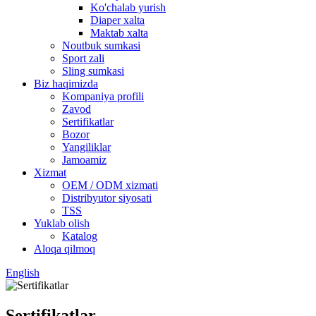
Ko'chalab yurish
Diaper xalta
Maktab xalta
Noutbuk sumkasi
Sport zali
Sling sumkasi
Biz haqimizda
Kompaniya profili
Zavod
Sertifikatlar
Bozor
Yangiliklar
Jamoamiz
Xizmat
OEM / ODM xizmati
Distribyutor siyosati
TSS
Yuklab olish
Katalog
Aloqa qilmoq
English
Sertifikatlar