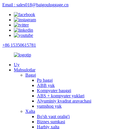
Email : sales018@baigouluggage.cn
+86 15350615781
Uy
Mahsulotlar
Bagaj
Pp bagaj
ABB yuk
Kompyuter bauggi
ABS + kompyuter yuklari
Alyuminiy kvadrat aravachasi
yumshoq yuk
Xalta
Bo'sh vaqt oralig'i
Biznes sumkasi
Harbiy xalta