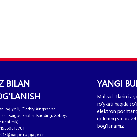
Z BILAN
YANGI B
OG'LANISH
Mahsulotlarimiz yo
ro'yxati haqida so
anling yo'li, G'arbiy Xingsheng
elektron pochtang
hasi, Baigou shahri, Baoding, Xebey,
qoldiring va biz 24
y (materik)
bog'lanamiz.
15350615781
s018@baigouluggage.cn