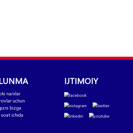
ULUNMA
IJTIMOIY
ki narxlar
'rovlar uchun
izni bizga
 soat ichida