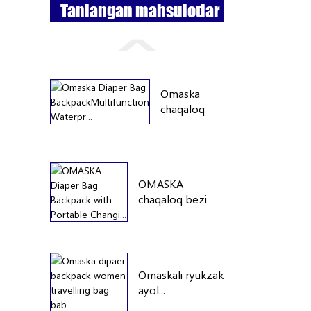
Tanlangan mahsulotlar
Omaska ​​
chaqaloq
bezi sumkasi
ryukzaki...
OMASKA
chaqaloq bezi
sumkasi ryukzak
...
Omaskali ryukzak
ayol...