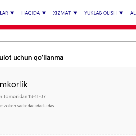
LAR
HAQIDA
XIZMAT
YUKLAB OLISH
A
lot uchun qoʻllanma
mkorlik
n tomonidan 18-11-07
 imzolash sadasdadadadsadas