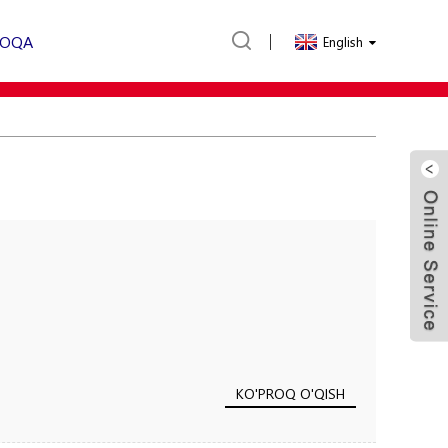
LOQA
English
KO'PROQ O'QISH