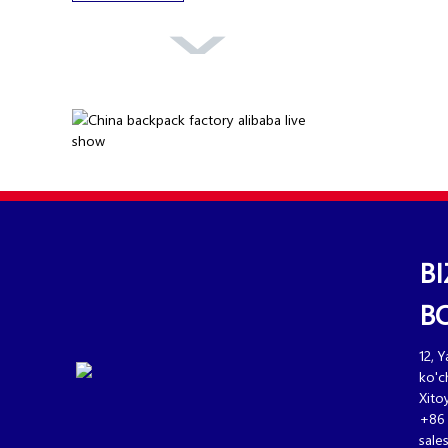
OMASKAMko‘p
funksiyali
moda...
OMASKA koʻp
funksiyali suv...
BI
B
12, Y
ko'c
Xito
+86 
sale