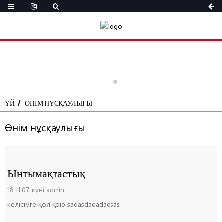
ҮЙ
ӨНІМ НҰСҚАУЛЫҒЫ
Өнім нұсқаулығы
Ынтымақтастық
18.11.07 күні admin
келісімге қол қою sadasdadadadsas