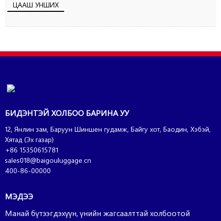
ЦААШ УНШИХ
БИДЭНТЭЙ ХОЛБОО БАРИНА УУ
12, Янлин зам, Баруун Шиншен гудамж, Байгу хот, Баодин, Хэбэй,
Хятад (Эх газар)
+86 15350615781
sales018@baigouluggage.cn
400-86-00000
МЭДЭЭ
Манай бүтээгдэхүүн, үнийн жагсаалттай холбоотой