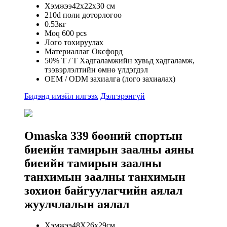
Хэмжээ42x22x30 см
210d поли доторлогоо
0.53кг
Moq 600 pcs
Лого тохируулах
Материаллаг Оксфорд
50% T / T Хадгаламжийн хувьд хадгаламж,
тээвэрлэлтийн өмнө үлдэгдэл
OEM / ODM захиалга (лого захиалах)
Бидэнд имэйл илгээх
Дэлгэрэнгүй
Omaska ​​339 бөөний спортын
биеийн тамирын заалны аяны
биеийн тамирын заалны
танхимын заалны танхимын
зохион байгуулагчийн аялал
жуулчлалын аялал
Хэмжээ48X26x29см