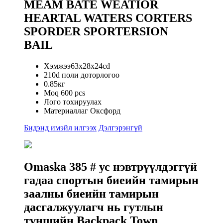
MEAM BATE WEATIOR
HEARTAL WATERS CORTERS
SPORDER SPORTERSION
BAIL
Хэмжээ63x28x24cd
210d поли доторлогоо
0.85кг
Moq 600 pcs
Лого тохируулах
Материаллаг Оксфорд
Бидэнд имэйл илгээх
Дэлгэрэнгүй
Omaska ​​385 # ус нэвтрүүлдэггүй
гадаа спортын биеийн тамирын
заалны биеийн тамирын
дасгалжуулагч нь гутлын
түншийн Backpack Town