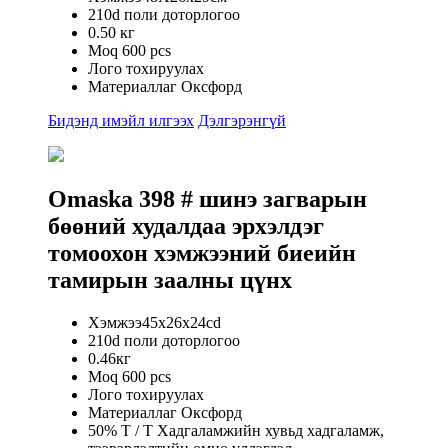
210d поли доторлогоо
0.50 кг
Moq 600 pcs
Лого тохируулах
Материаллаг Оксфорд
Бидэнд имэйл илгээх
Дэлгэрэнгүй
Omaska ​​398 # шинэ загварын
бөөний худалдаа эрхэлдэг
томоохон хэмжээний биеийн
тамирын заалны цүнх
Хэмжээ45x26x24cd
210d поли доторлогоо
0.46кг
Moq 600 pcs
Лого тохируулах
Материаллаг Оксфорд
50% T / T Хадгаламжийн хувьд хадгаламж,