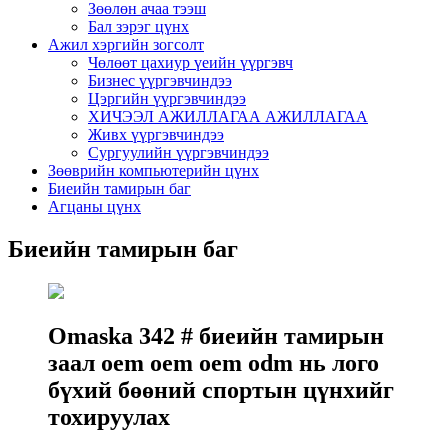
Зөөлөн ачаа тээш
Бал зэрэг цүнх
Ажил хэргийн зогсолт
Чөлөөт цахиур үеийн үүргэвч
Бизнес үүргэвчиндээ
Цэргийн үүргэвчиндээ
ХИЧЭЭЛ АЖИЛЛАГАА АЖИЛЛАГАА
Живх үүргэвчиндээ
Сургуулийн үүргэвчиндээ
Зөөврийн компьютерийн цүнх
Биеийн тамирын баг
Агцаны цүнх
Биеийн тамирын баг
Omaska ​​342 # биеийн тамирын
заал oem oem oem odm нь лого
бүхий бөөний спортын цүнхийг
тохируулах