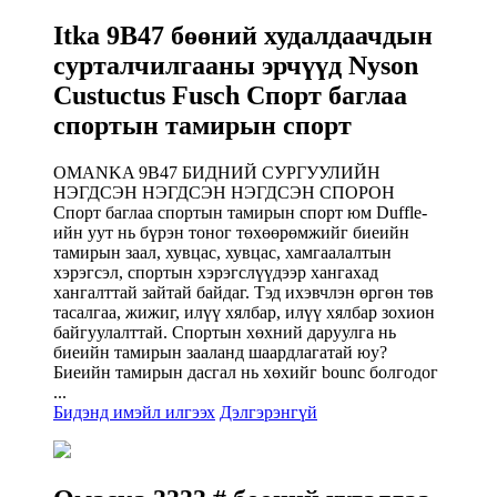
Itka 9B47 бөөний худалдаачдын
сурталчилгааны эрчүүд Nyson
Custuctus Fusch Спорт баглаа
спортын тамирын спорт
OMANKA 9B47 БИДНИЙ СУРГУУЛИЙН
НЭГДСЭН НЭГДСЭН НЭГДСЭН СПОРОН
Спорт баглаа спортын тамирын спорт юм Duffle-
ийн уут нь бүрэн тоног төхөөрөмжийг биеийн
тамирын заал, хувцас, хувцас, хамгаалалтын
хэрэгсэл, спортын хэрэгслүүдээр хангахад
хангалттай зайтай байдаг. Тэд ихэвчлэн өргөн төв
тасалгаа, жижиг, илүү хялбар, илүү хялбар зохион
байгуулалттай. Спортын хөхний даруулга нь
биеийн тамирын зааланд шаардлагатай юу?
Биеийн тамирын дасгал нь хөхийг bounc болгодог
...
Бидэнд имэйл илгээх
Дэлгэрэнгүй