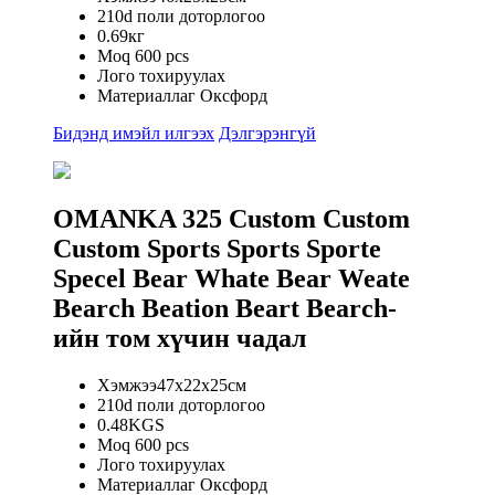
210d поли доторлогоо
0.69кг
Moq 600 pcs
Лого тохируулах
Материаллаг Оксфорд
Бидэнд имэйл илгээх
Дэлгэрэнгүй
OMANKA 325 Custom Custom
Custom Sports Sports Sporte
Specel Bear Whate Bear Weate
Bearch Beation Beart Bearch-
ийн том хүчин чадал
Хэмжээ47x22x25см
210d поли доторлогоо
0.48KGS
Moq 600 pcs
Лого тохируулах
Материаллаг Оксфорд