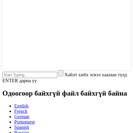
Хайлт хийх эсвэл хаахын тулд
ENTER дарна уу
Одоогоор байхгүй файл байхгүй байна
English
French
German
Portuguese
Spanish
Russian