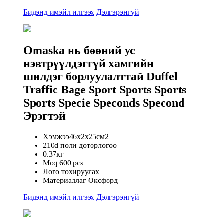
Бидэнд имэйл илгээх
Дэлгэрэнгүй
Omaska ​​нь бөөний ус
нэвтрүүлдэггүй хамгийн
шилдэг борлуулалттай Duffel
Traffic Bage Sport Sports Sports
Sports Specie Speconds Specond
Эрэгтэй
Хэмжээ46x2x25см2
210d поли доторлогоо
0.37кг
Moq 600 pcs
Лого тохируулах
Материаллаг Оксфорд
Бидэнд имэйл илгээх
Дэлгэрэнгүй