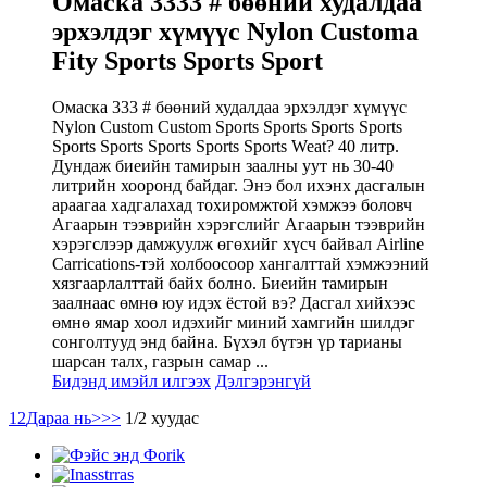
Омаска 3333 # бөөний худалдаа
эрхэлдэг хүмүүс Nylon Customa
Fity Sports Sports Sport
Омаска 333 # бөөний худалдаа эрхэлдэг хүмүүс
Nylon Custom Custom Sports Sports Sports Sports
Sports Sports Sports Sports Sports Weat? 40 литр.
Дундаж биеийн тамирын заалны уут нь 30-40
литрийн хооронд байдаг. Энэ бол ихэнх дасгалын
араагаа хадгалахад тохиромжтой хэмжээ боловч
Агаарын тээврийн хэрэгслийг Агаарын тээврийн
хэрэгслээр дамжуулж өгөхийг хүсч байвал Airline
Carrications-тэй холбоосоор хангалттай хэмжээний
хязгаарлалттай байх болно. Биеийн тамирын
заалнаас өмнө юу идэх ёстой вэ? Дасгал хийхээс
өмнө ямар хоол идэхийг миний хамгийн шилдэг
сонголтууд энд байна. Бүхэл бүтэн үр тарианы
шарсан талх, газрын самар ...
Бидэнд имэйл илгээх
Дэлгэрэнгүй
1
2
Дараа нь>
>>
1/2 хуудас