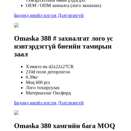
тээвэрлэлтийн өмнө үлдэгдэл
OEM / ODM захиалга (лого захиалах)
Бидэнд имэйл илгээх
Дэлгэрэнгүй
Omaska ​​388 # захиалгат лого ус
нэвтэрдэггүй биеийн тамирын
заал
Хэмжээ нь 42x22x27CR
210d поли доторлогоо
0.39кг
Moq 600 pcs
Лого тохируулах
Материаллаг Оксфорд
Бидэнд имэйл илгээх
Дэлгэрэнгүй
Omaska ​​380 хамгийн бага MOQ