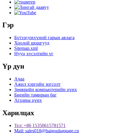
Гэр
Бүтээгдэхүүний гарын авлага
Хоолой шошгууд
Sitemap.xml
Нууц хүсэлтийн үг
Үр дун
Ачаа
Ажил хэргийн зогсолт
Зөөврийн компьютерийн цүнх
Биеийн тамирын баг
Агцаны цүнх
Харилцах
Тел: +86 15350615781571
Mail: sales018@baigouluggage.cn