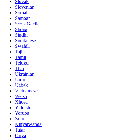
Slovak
Slovenian
Somali
Samoan
Scots Gaelic
Shona
Sindhi
Sundanese
Swahili
Tajik
Tamil
Telugu
Thai
Ukrainian
Urdu
Uzbek
Vietnamese
Welsh
Xhosa
Yiddish
Yoruba
Zulu
Kinyarwanda
Tatar
Oriya