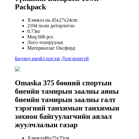
Packpack
Хэмжээ нь 45x27x24cm
210d поли доторлогоо
0.73кг
Moq 600 pcs
Лого тохируулах
Материаллаг Оксфорд
Бидэнд имэйл илгээх
Дэлгэрэнгүй
Omaska ​​375 бөөний спортын
биеийн тамирын заалны аяны
биеийн тамирын заалны галт
тэрэгний танхимын танхимын
зохион байгуулагчийн аялал
жуулчлалын газар
Хэмжээ46x25x25см