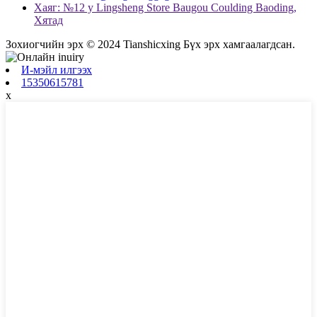
Хаяг: №12 y Lingsheng Store Baugou Coulding Baoding,
Хятад
Зохиогчийн эрх © 2024 Tianshicxing Бүх эрх хамгаалагдсан.
И-мэйл илгээх
15350615781
x