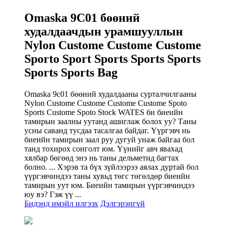
Omaska ​​9C01 бөөний
худалдаачдын урамшууллын
Nylon Custome Custome Custome
Sporto Sport Sports Sports Sports
Sports Sports Bag
Omaska ​​9c01 бөөний худалдааны сурталчилгааны
Nylon Custome Custome Custome Custome Spoto
Sports Custome Spoto Stock WATES би биеийн
тамирын заалны уутанд ашиглаж болох уу? Таны
усны саванд тусдаа тасалгаа байдаг. Үүргэвч нь
биеийн тамирын заал руу дугуй унаж байгаа бол
танд тохирох сонголт юм. Үүнийг авч явахад
хялбар бөгөөд энэ нь таны дельметид багтах
болно. ... Хэрэв та бүх зүйлээрээ аялах дуртай бол
үүргэвчиндээ таны хувьд төгс төгөлдөр биеийн
тамирын уут юм. Биеийн тамирын үүргэвчиндээ
юу вэ? Гэж үү ...
Бидэнд имэйл илгээх
Дэлгэрэнгүй