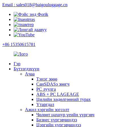
Email : sales018@baigouluggage.cn
+86 15350615781
Гэр
Бүтээгдэхүүн
Ачаа
Тэнэг зөөө
СанSDASэ зөөгч
PC луулга
ABS + PC LAGEAGE
Цилийн хөдөлгөөний турах
Үтаргдал
Ажил хэргийн зогсолт
Чөлөөт цахиур үеийн үүргэвч
Бизнес үүргэвчиндээ
Цэргийн үүргэвчиндээ