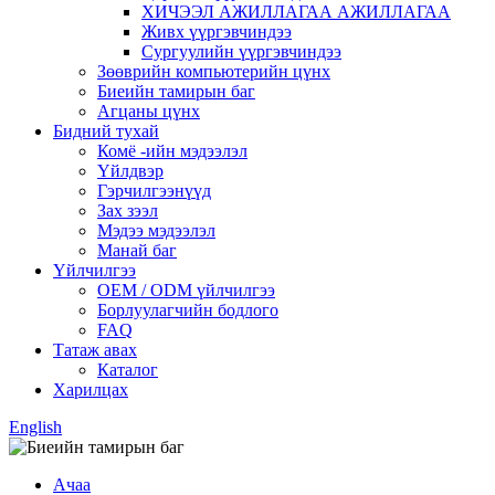
ХИЧЭЭЛ АЖИЛЛАГАА АЖИЛЛАГАА
Живх үүргэвчиндээ
Сургуулийн үүргэвчиндээ
Зөөврийн компьютерийн цүнх
Биеийн тамирын баг
Агцаны цүнх
Бидний тухай
Комё -ийн мэдээлэл
Үйлдвэр
Гэрчилгээнүүд
Зах зээл
Мэдээ мэдээлэл
Манай баг
Үйлчилгээ
OEM / ODM үйлчилгээ
Борлуулагчийн бодлого
FAQ
Татаж авах
Каталог
Харилцах
English
Ачаа