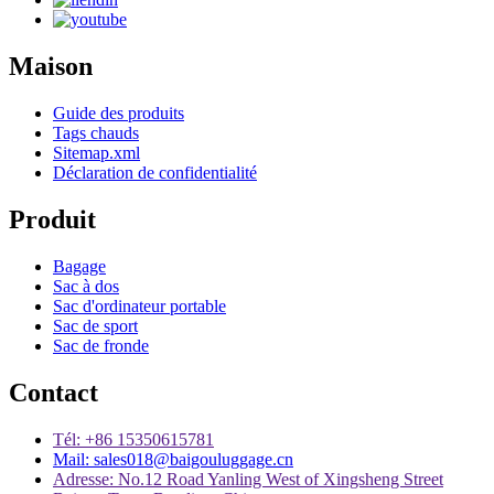
Maison
Guide des produits
Tags chauds
Sitemap.xml
Déclaration de confidentialité
Produit
Bagage
Sac à dos
Sac d'ordinateur portable
Sac de sport
Sac de fronde
Contact
Tél: +86 15350615781
Mail: sales018@baigouluggage.cn
Adresse: No.12 Road Yanling West of Xingsheng Street