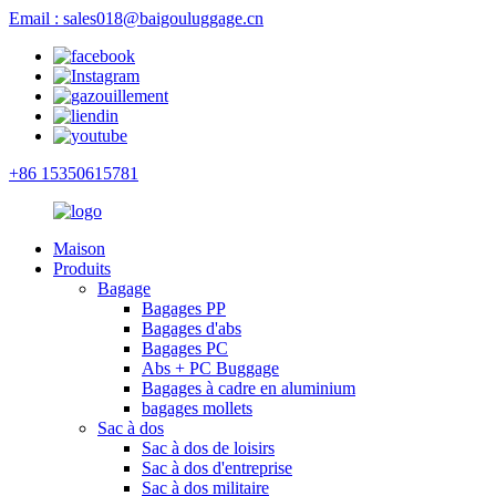
Email : sales018@baigouluggage.cn
+86 15350615781
Maison
Produits
Bagage
Bagages PP
Bagages d'abs
Bagages PC
Abs + PC Buggage
Bagages à cadre en aluminium
bagages mollets
Sac à dos
Sac à dos de loisirs
Sac à dos d'entreprise
Sac à dos militaire