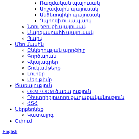
Ռազմական պայուսակ
Արշավային պայուսակ
Անձեռոցիկի պայուսակ
Դպրոցի ուսապարկ
Նոութբուքի պայուսակ
Մարզասրահի պայուսակ
Պարկ
Մեր մասին
Ընկերության պրոֆիլը
Գործարան
Վկայագրեր
Շուկամթերք
Լուրեր
Մեր թիմը
Ծառայություն
OEM / ODM ծառայություն
Դիստրիբյուտոր քաղաքականություն
ՀՏՀ
Ներբեռնեք
Կատալոգ
Շփում
English