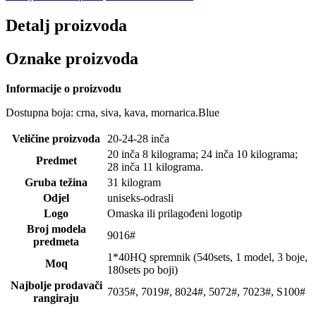
Detalj proizvoda
Oznake proizvoda
Informacije o proizvodu
Dostupna boja: crna, siva, kava, mornarica.Blue
Veličine proizvoda
20-24-28 inča
20 inča 8 kilograma; 24 inča 10 kilograma;
Predmet
28 inča 11 kilograma.
Gruba težina
31 kilogram
Odjel
uniseks-odrasli
Logo
Omaska ​​ili prilagođeni logotip
Broj modela
9016#
predmeta
1*40HQ spremnik (540sets, 1 model, 3 boje,
Moq
180sets po boji)
Najbolje prodavači
7035#, 7019#, 8024#, 5072#, 7023#, S100#
rangiraju