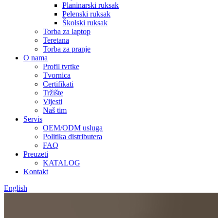
Planinarski ruksak
Pelenski ruksak
Školski ruksak
Torba za laptop
Teretana
Torba za pranje
O nama
Profil tvrtke
Tvornica
Certifikati
Tržište
Vijesti
Naš tim
Servis
OEM/ODM usluga
Politika distributera
FAQ
Preuzeti
KATALOG
Kontakt
English