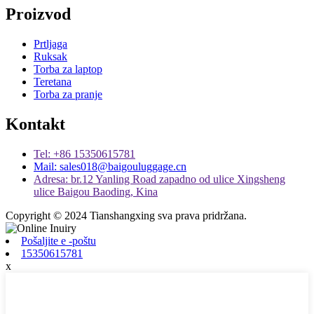
Proizvod
Prtljaga
Ruksak
Torba za laptop
Teretana
Torba za pranje
Kontakt
Tel: +86 15350615781
Mail: sales018@baigouluggage.cn
Adresa: br.12 Yanling Road zapadno od ulice Xingsheng
ulice Baigou Baoding, Kina
Copyright © 2024 Tianshangxing sva prava pridržana.
Pošaljite e -poštu
15350615781
x