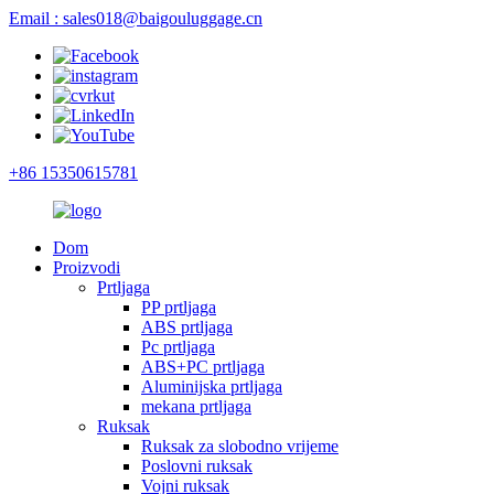
Email : sales018@baigouluggage.cn
+86 15350615781
Dom
Proizvodi
Prtljaga
PP prtljaga
ABS prtljaga
Pc prtljaga
ABS+PC prtljaga
Aluminijska prtljaga
mekana prtljaga
Ruksak
Ruksak za slobodno vrijeme
Poslovni ruksak
Vojni ruksak