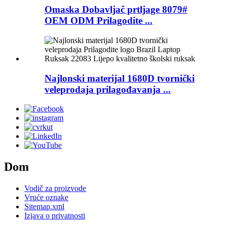
Omaska ​​Dobavljač prtljage 8079#
OEM ODM Prilagodite ...
Najlonski materijal 1680D tvornički
veleprodaja prilagođavanja ...
Dom
Vodič za proizvode
Vruće oznake
Sitemap.xml
Izjava o privatnosti