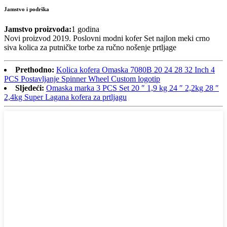
Jamstvo i podrška
Jamstvo proizvoda:
1 godina
Novi proizvod 2019. Poslovni modni kofer Set najlon meki crno
siva kolica za putničke torbe za ručno nošenje prtljage
Prethodno:
Kolica kofera Omaska ​​7080B 20 24 28 32 Inch 4
PCS Postavljanje Spinner Wheel Custom logotip
Sljedeći:
Omaska ​​marka 3 PCS Set 20 ″ 1,9 kg 24 ″ 2,2kg 28 ″
2,4kg Super Lagana kofera za prtljagu