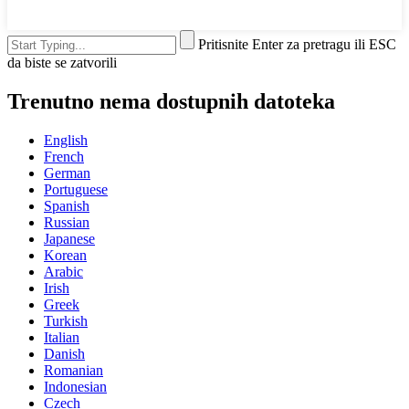
Pritisnite Enter za pretragu ili ESC
da biste se zatvorili
Trenutno nema dostupnih datoteka
English
French
German
Portuguese
Spanish
Russian
Japanese
Korean
Arabic
Irish
Greek
Turkish
Italian
Danish
Romanian
Indonesian
Czech