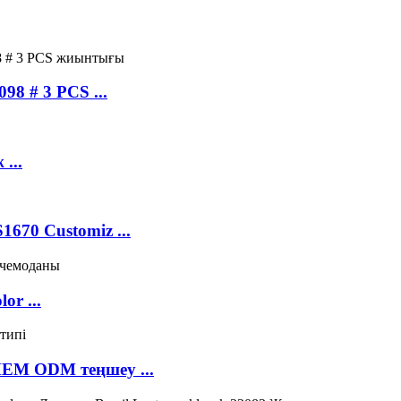
98 # 3 PCS ...
...
670 Customiz ...
or ...
MEM ODM теңшеу ...