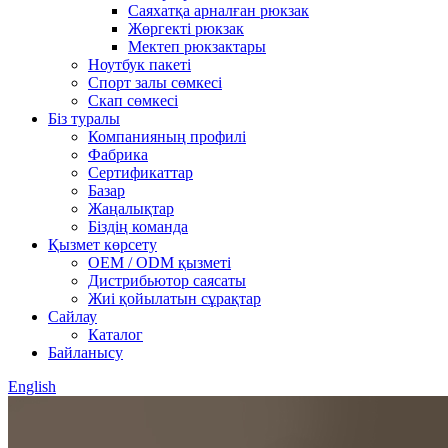
Саяхатқа арналған рюкзак
Жөргекті рюкзак
Мектеп рюкзактары
Ноутбук пакеті
Спорт залы сөмкесі
Скап сөмкесі
Біз туралы
Компанияның профилі
Фабрика
Сертификаттар
Базар
Жаңалықтар
Біздің команда
Қызмет көрсету
OEM / ODM қызметі
Дистрибьютор саясаты
Жиі қойылатын сұрақтар
Сайлау
Каталог
Байланысу
English