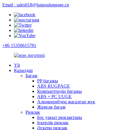
Email : sales018@baigouluggage.cn
+86 15350615781
Үй
Құралдар
Багаж
PP багажы
ABS RUGPAGE
Компьютердің багажы
ABS + PC UUGE
Алюминийден жасалған жүк
Жұмсақ багаж
Рюкзак
Бос уақыт рюкзактары
Іскерлік рюкзак
Әскери рюкзак