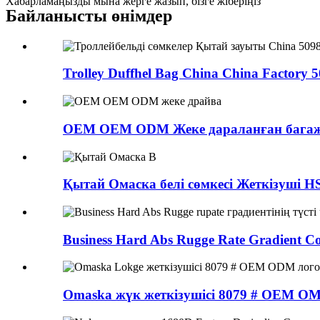
Хабарламаңызды мына жерге жазып, бізге жіберіңіз
Байланысты өнімдер
Trolley Duffhel Bag China China Factory 50
OEM OEM ODM Жеке дараланған багаж 
Қытай Омаска белі сөмкесі Жеткізуші HS1
Business Hard Abs Rugge Rate Gradient Col
Omaska ​​жүк жеткізушісі 8079 # OEM O