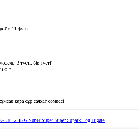
дюйм 11 фунт.
одель, 3 түсті, бір түсті)
s100 #
мсақ қара сұр саяхат сөмкесі
KG 28» 2.4KG Super Super Super Supark Log Higate