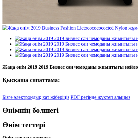
Жаңа өнім 2019 2019 Бизнес сән чемоданы жиынтығы нейлон
Қысқаша сипаттама:
Бізге электрондық хат жіберіңіз
PDF ретінде жүктеп алыңыз
Өнімнің бөлшегі
Өнім тегтері
Өнім туралы ақпарат