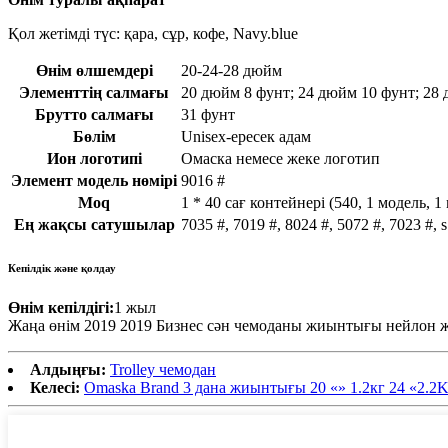
Қол жетімді түс: қара, сұр, кофе, Navy.blue
Өнім өлшемдері
20-24-28 дюйм
Элементтің салмағы
20 дюйм 8 фунт; 24 дюйм 10 фунт; 28 
Брутто салмағы
31 фунт
Бөлім
Unisex-ересек адам
Ион логотипі
Омаска немесе жеке логотип
Элемент модель нөмірі
9016 #
Moq
1 * 40 сағ контейнері (540, 1 модель, 1 м
Ең жақсы сатушылар
7035 #, 7019 #, 8024 #, 5072 #, 7023 #, 
Кепілдік және қолдау
Өнім кепілдігі:
1 жыл
Жаңа өнім 2019 2019 Бизнес сән чемоданы жиынтығы нейлон жұ
Алдыңғы:
Trolley чемодан
Келесі:
Omaska ​​Brand 3 дана жиынтығы 20 «» 1.2кг 24 «2.2