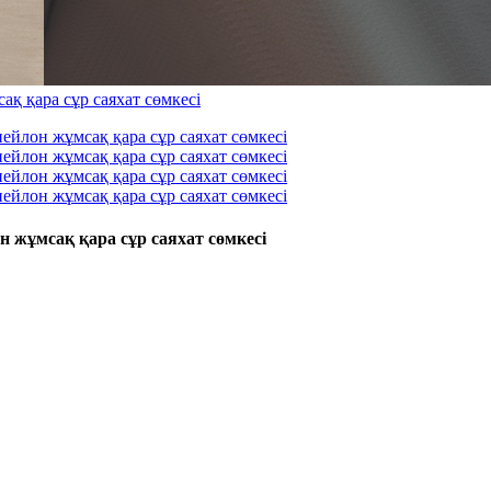
 жұмсақ қара сұр саяхат сөмкесі