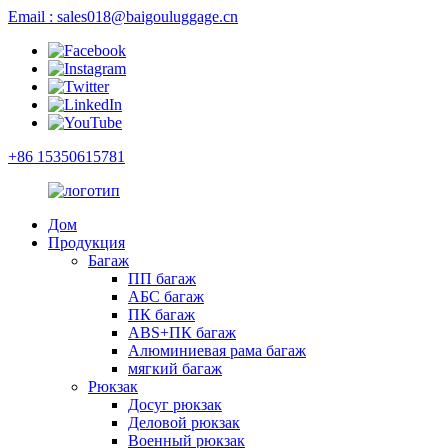
Email : sales018@baigouluggage.cn
+86 15350615781
Дом
Продукция
Багаж
ПП багаж
АБС багаж
ПК багаж
ABS+ПК багаж
Алюминиевая рама багаж
мягкий багаж
Рюкзак
Досуг рюкзак
Деловой рюкзак
Военный рюкзак