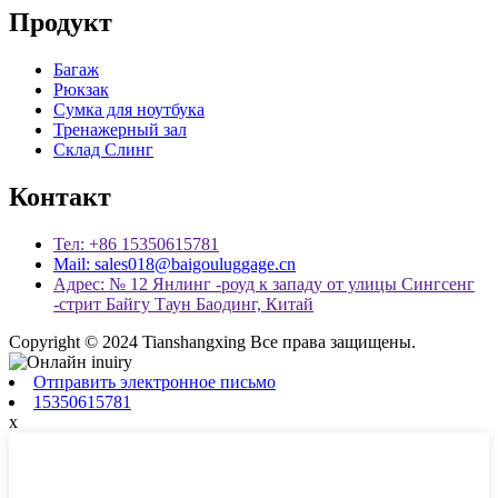
Продукт
Багаж
Рюкзак
Сумка для ноутбука
Тренажерный зал
Склад Слинг
Контакт
Тел: +86 15350615781
Mail: sales018@baigouluggage.cn
Адрес: № 12 Янлинг -роуд к западу от улицы Сингсенг
-стрит Байгу Таун Баодинг, Китай
Copyright © 2024 Tianshangxing Все права защищены.
Отправить электронное письмо
15350615781
x