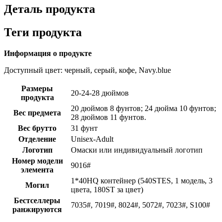
Деталь продукта
Теги продукта
Информация о продукте
Доступный цвет: черный, серый, кофе, Navy.blue
Размеры
20-24-28 дюймов
продукта
20 дюймов 8 фунтов; 24 дюйма 10 фунтов;
Вес предмета
28 дюймов 11 фунтов.
Вес брутто
31 фунт
Отделение
Unisex-Adult
Логотип
Омаски или индивидуальный логотип
Номер модели
9016#
элемента
1*40HQ контейнер (540STES, 1 модель, 3
Могил
цвета, 180ST за цвет)
Бестселлеры
7035#, 7019#, 8024#, 5072#, 7023#, S100#
ранжируются