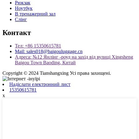
Рюкзак
Ноутбук
В тренажерний зал
Слінг
Контакт
Тел: +86 15350615781
Mail: sales018@baigouluggage.cn
Адреса: №12 Янлінг -роуд на захід від вулиці Xingsheng
Baigou Town Baoding, Китай
Copyright © 2024 Tianshangxing Усі права захищені.
Надіслати електронний лист
15350615781
x