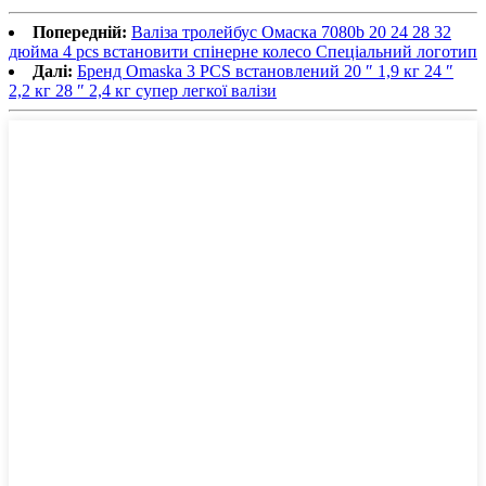
Попередній:
Валіза тролейбус Омаска 7080b 20 24 28 32
дюйма 4 pcs встановити спінерне колесо Спеціальний логотип
Далі:
Бренд Omaska ​​3 PCS встановлений 20 ″ 1,9 кг 24 ″
2,2 кг 28 ″ 2,4 кг супер легкої валізи