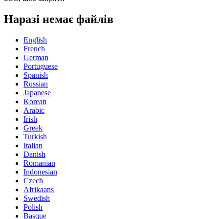
Наразі немає файлів
English
French
German
Portuguese
Spanish
Russian
Japanese
Korean
Arabic
Irish
Greek
Turkish
Italian
Danish
Romanian
Indonesian
Czech
Afrikaans
Swedish
Polish
Basque