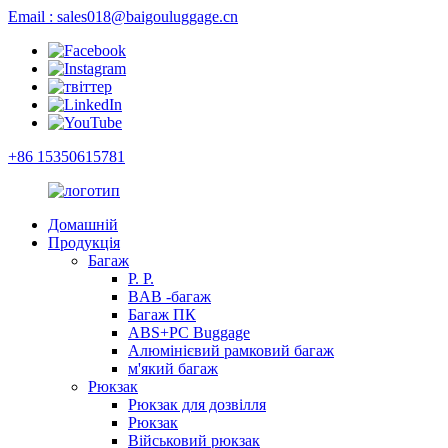
Email : sales018@baigouluggage.cn
+86 15350615781
Домашній
Продукція
Багаж
Р. Р.
BAB -багаж
Багаж ПК
ABS+PC Buggage
Алюмінієвий рамковий багаж
м'який багаж
Рюкзак
Рюкзак для дозвілля
Рюкзак
Військовий рюкзак