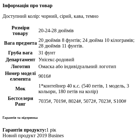
Інформація про товар
Доступний колір: чорний, сірий, кава, темно
Розміри
20-24-28 дюймів
товару
20 дюймів 8 фунтів; 24 дюйма 10 кілограмів;
Вага предмета
28 дюймів 11 фунтів.
Груба вага
31 фунт
Департамент
Унісекс-родовий
Логотип
Омаска або індивідуальний логотип
Номер моделі
9016#
елемента
1*контейнер 40 к.с. (540 петів, 1 модель, 3
Мок
кольори, 180 петів на колір)
Бестселери
7035#, 7019#, 8024#, 5072#, 7023#, S100#
Ранг
Гарантія та підтримка
Гарантія продукту:
1 рік
Новий продукт 2019 Busines