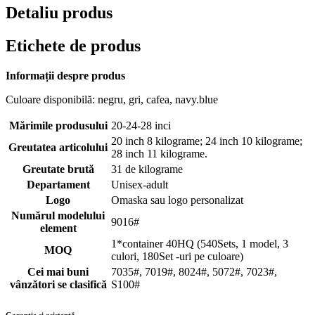
Detaliu produs
Etichete de produs
Informații despre produs
Culoare disponibilă: negru, gri, cafea, navy.blue
Mărimile produsului
20-24-28 inci
20 inch 8 kilograme; 24 inch 10 kilograme;
Greutatea articolului
28 inch 11 kilograme.
Greutate brută
31 de kilograme
Departament
Unisex-adult
Logo
Omaska ​​sau logo personalizat
Numărul modelului
9016#
element
1*container 40HQ (540Sets, 1 model, 3
MOQ
culori, 180Set -uri pe culoare)
Cei mai buni
7035#, 7019#, 8024#, 5072#, 7023#,
vânzători se clasifică
S100#
Garanție și asistență