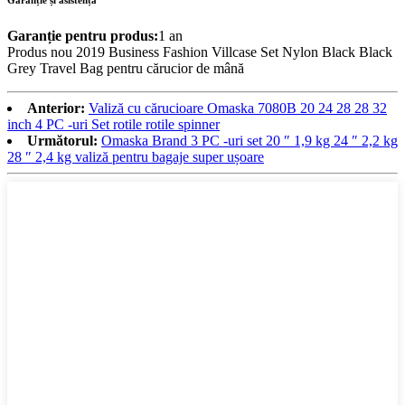
Garanție pentru produs:
1 an
Produs nou 2019 Business Fashion Villcase Set Nylon Black Black
Grey Travel Bag pentru cărucior de mână
Anterior:
Valiză cu cărucioare Omaska ​​7080B 20 24 28 28 32
inch 4 PC -uri Set rotile rotile spinner
Următorul:
Omaska ​​Brand 3 PC -uri set 20 ″ 1,9 kg 24 ″ 2,2 kg
28 ″ 2,4 kg valiză pentru bagaje super ușoare