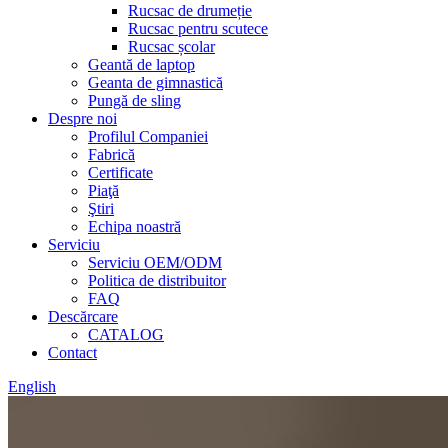
Rucsac de drumeție
Rucsac pentru scutece
Rucsac școlar
Geantă de laptop
Geanta de gimnastică
Pungă de sling
Despre noi
Profilul Companiei
Fabrică
Certificate
Piaţă
Ştiri
Echipa noastră
Serviciu
Serviciu OEM/ODM
Politica de distribuitor
FAQ
Descărcare
CATALOG
Contact
English