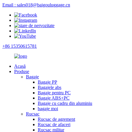
Email : sales018@baigouluggage.cn
+86 15350615781
Acasă
Produse
Bagaje
Bagaje PP
Bagajele abs
Bagaje pentru PC
Bagaje ABS+PC
Bagaje cu cadru din aluminiu
bagaje moi
Rucsac
Rucsac de agrement
Rucsac de afaceri
Rucsac militar