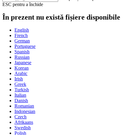
ESC pentru a închide
În prezent nu există fișiere disponibile
English
French
German
Portuguese
Spanish
Russian
Japanese
Korean
Arabic
Irish
Greek
Turkish
Italian
Danish
Romanian
Indonesian
Czech
Afrikaans
Swedish
Polish