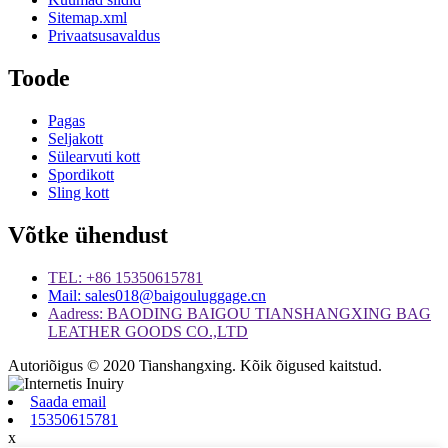
Sitemap.xml
Privaatsusavaldus
Toode
Pagas
Seljakott
Sülearvuti kott
Spordikott
Sling kott
Võtke ühendust
TEL: +86 15350615781
Mail: sales018@baigouluggage.cn
Aadress: BAODING BAIGOU TIANSHANGXING BAG
LEATHER GOODS CO.,LTD
Autoriõigus © 2020 Tianshangxing. Kõik õigused kaitstud.
Saada email
15350615781
x