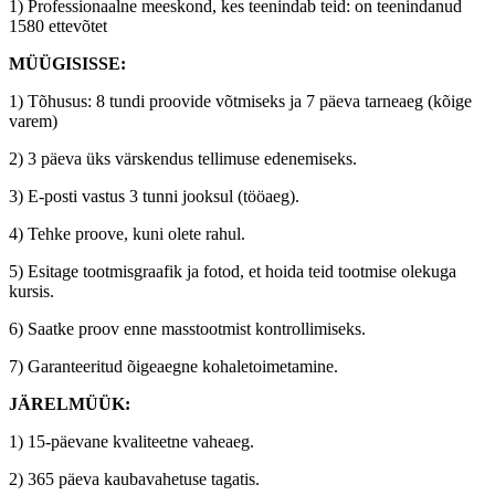
1) Professionaalne meeskond, kes teenindab teid: on teenindanud
1580 ettevõtet
MÜÜGISISSE:
1) Tõhusus: 8 tundi proovide võtmiseks ja 7 päeva tarneaeg (kõige
varem)
2) 3 päeva üks värskendus tellimuse edenemiseks.
3) E-posti vastus 3 tunni jooksul (tööaeg).
4) Tehke proove, kuni olete rahul.
5) Esitage tootmisgraafik ja fotod, et hoida teid tootmise olekuga
kursis.
6) Saatke proov enne masstootmist kontrollimiseks.
7) Garanteeritud õigeaegne kohaletoimetamine.
JÄRELMÜÜK:
1) 15-päevane kvaliteetne vaheaeg.
2) 365 päeva kaubavahetuse tagatis.