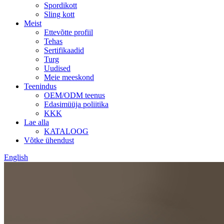
Spordikott
Sling kott
Meist
Ettevõtte profiil
Tehas
Sertifikaadid
Turg
Uudised
Meie meeskond
Teenindus
OEM/ODM teenus
Edasimüüja poliitika
KKK
Lae alla
KATALOOG
Võtke ühendust
English