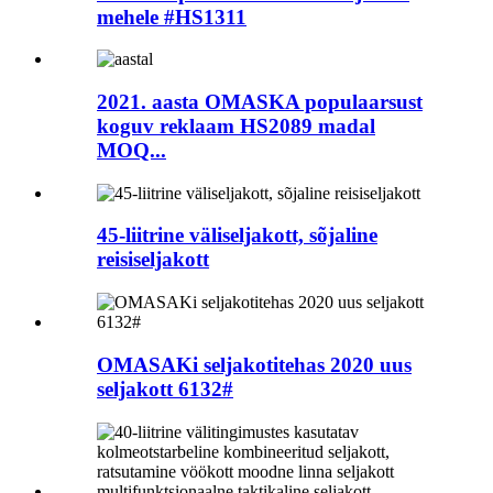
mehele #HS1311
2021. aasta OMASKA populaarsust
koguv reklaam HS2089 madal
MOQ...
45-liitrine väliseljakott, sõjaline
reisiseljakott
OMASAKi seljakotitehas 2020 uus
seljakott 6132#