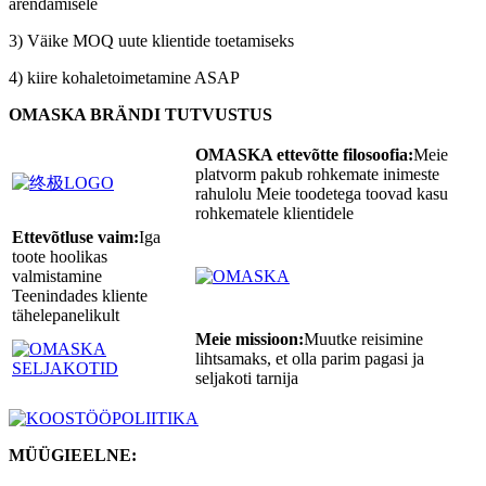
arendamisele
3) Väike MOQ uute klientide toetamiseks
4) kiire kohaletoimetamine ASAP
OMASKA BRÄNDI TUTVUSTUS
OMASKA ettevõtte filosoofia:
Meie
platvorm pakub rohkemate inimeste
rahulolu Meie toodetega toovad kasu
rohkematele klientidele
Ettevõtluse vaim:
Iga
toote hoolikas
valmistamine
Teenindades kliente
tähelepanelikult
Meie missioon:
Muutke reisimine
lihtsamaks, et olla parim pagasi ja
seljakoti tarnija
MÜÜGIEELNE: