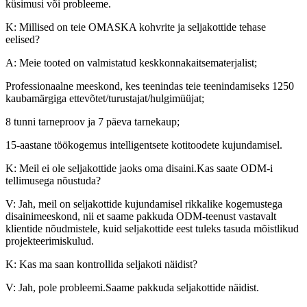
küsimusi või probleeme.
K: Millised on teie OMASKA kohvrite ja seljakottide tehase
eelised?
A: Meie tooted on valmistatud keskkonnakaitsematerjalist;
Professionaalne meeskond, kes teenindas teie teenindamiseks 1250
kaubamärgiga ettevõtet/turustajat/hulgimüüjat;
8 tunni tarneproov ja 7 päeva tarnekaup;
15-aastane töökogemus intelligentsete kotitoodete kujundamisel.
K: Meil ​​ei ole seljakottide jaoks oma disaini.Kas saate ODM-i
tellimusega nõustuda?
V: Jah, meil on seljakottide kujundamisel rikkalike kogemustega
disainimeeskond, nii et saame pakkuda ODM-teenust vastavalt
klientide nõudmistele, kuid seljakottide eest tuleks tasuda mõistlikud
projekteerimiskulud.
K: Kas ma saan kontrollida seljakoti näidist?
V: Jah, pole probleemi.Saame pakkuda seljakottide näidist.