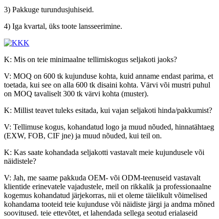
3) Pakkuge turundusjuhiseid.
4) Iga kvartal, üks toote lansseerimine.
K: Mis on teie minimaalne tellimiskogus seljakoti jaoks?
V: MOQ on 600 tk kujunduse kohta, kuid anname endast parima, et
toetada, kui see on alla 600 tk disaini kohta. Värvi või mustri puhul
on MOQ tavaliselt 300 tk värvi kohta (muster).
K: Millist teavet tuleks esitada, kui vajan seljakoti hinda/pakkumist?
V: Tellimuse kogus, kohandatud logo ja muud nõuded, hinnatähtaeg
(EXW, FOB, CIF jne) ja muud nõuded, kui teil on.
K: Kas saate kohandada seljakotti vastavalt meie kujundusele või
näidistele?
V: Jah, me saame pakkuda OEM- või ODM-teenuseid vastavalt
klientide erinevatele vajadustele, meil on rikkalik ja professionaalne
kogemus kohandatud järjekorras, nii et oleme täielikult võimelised
kohandama tooteid teie kujunduse või näidiste järgi ja andma mõned
soovitused. teie ettevõtet, et lahendada sellega seotud erialaseid