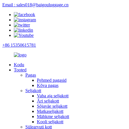
Email : sales018@baigouluggage.cn
+86 15350615781
Kodu
Tooted
Pagas
Pehmed pagasid
Kõva pagas
Seljakott
Vaba aja seljakott
Äri seljakott
Sõjaväe seljakott
Matkaseljakott
Mähkme seljakott
Kooli seljakott
Sülearvuti kott