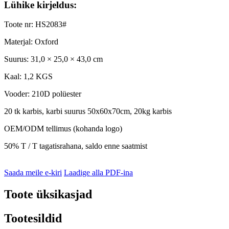
Lühike kirjeldus:
Toote nr: HS2083#
Materjal: Oxford
Suurus: 31,0 × 25,0 × 43,0 cm
Kaal: 1,2 KGS
Vooder: 210D polüester
20 tk karbis, karbi suurus 50x60x70cm, 20kg karbis
OEM/ODM tellimus (kohanda logo)
50% T / T tagatisrahana, saldo enne saatmist
Saada meile e-kiri
Laadige alla PDF-ina
Toote üksikasjad
Tootesildid