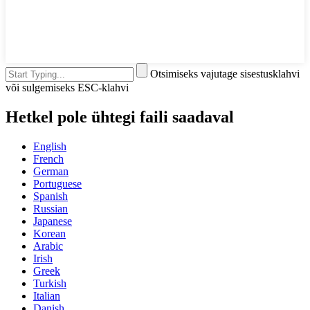
Otsimiseks vajutage sisestusklahvi
või sulgemiseks ESC-klahvi
Hetkel pole ühtegi faili saadaval
English
French
German
Portuguese
Spanish
Russian
Japanese
Korean
Arabic
Irish
Greek
Turkish
Italian
Danish