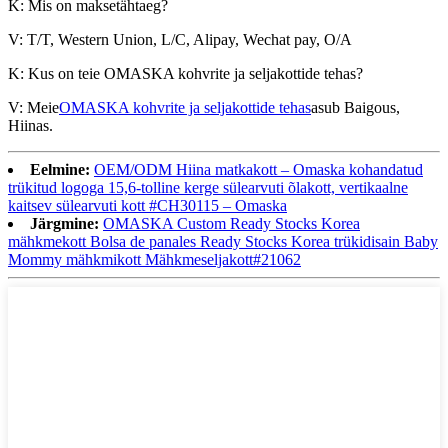
K: Mis on maksetähtaeg?
V: T/T, Western Union, L/C, Alipay, Wechat pay, O/A
K: Kus on teie OMASKA kohvrite ja seljakottide tehas?
V: Meie
OMASKA kohvrite ja seljakottide tehas
asub Baigous,
Hiinas.
Eelmine:
OEM/ODM Hiina matkakott – Omaska ​​kohandatud
trükitud logoga 15,6-tolline kerge sülearvuti õlakott, vertikaalne
kaitsev sülearvuti kott #CH30115 – Omaska
Järgmine:
OMASKA Custom Ready Stocks Korea
mähkmekott Bolsa de panales Ready Stocks Korea trükidisain Baby
Mommy mähkmikott Mähkmeseljakott#21062