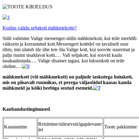
Kuidas valida seljakoti mähkmekotte?
Stiili valimine Valige messenger-stiilis mähkmekott, kui teile meeldib
väiksem ja korrastatud kott.Messengeri kottidel on tavaliselt suur
rihm, mis ulatub üle ühe teie õla.Valige kott, kui soovite suuremat ja
palju ruumi sisaldavat kotti.… Vali seljakott, kui soovid kaalu
tasakaalustada.… Valige disainer tagasi, kui luksuskott on teile
oluline.…
mähkmekott (või mähkmekott) on paljude taskutega hoiukott,
mis on piisavalt ruumikas, et perega väljasõidul kaasas kanda
mähkmeid ja kõiki beebiga seotud esemeid.
Kaubandustingimused
Reisimine/sülearvuti/igapäevane/
Kasutamine
Toote pakkimine
äri