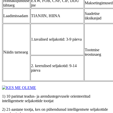
Hinnakujunduse
EXW, FOB, CNF, CIF, DDU
Maksetingimused
tähtaeg
jne
Saadetise
Laadimissadam
TIANJIN, HIINA
üksikasjad
1.tavalised seljakotid: 3-9 päeva
Tootmise
Näidis tarneaeg
teostusaeg
2. keerulised seljakotid: 9-14
päeva
1) 10 parimat teadus- ja arendustegevusele orienteeritud
intelligentsete seljakottide tootjat
2) 21-aastane tootja, kes on pühendunud intelligentsete seljakottide