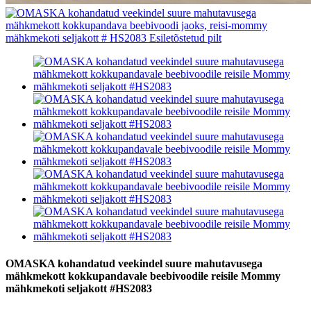
OMASKA kohandatud veekindel suure mahutavusega
mähkmekott kokkupandavale beebivoodile reisile Mommy
mähkmekoti seljakott #HS2083