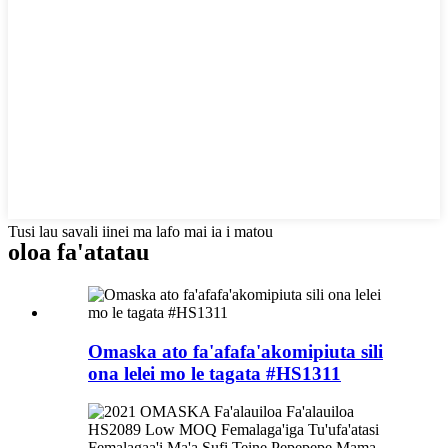
Tusi lau savali iinei ma lafo mai ia i matou
oloa fa'atatau
Omaska ​​ato fa'afafa'akomipiuta sili
ona lelei mo le tagata #HS1311