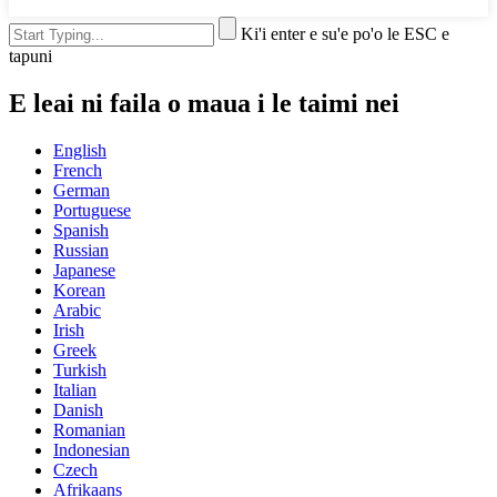
Ki'i enter e su'e po'o le ESC e
tapuni
E leai ni faila o maua i le taimi nei
English
French
German
Portuguese
Spanish
Russian
Japanese
Korean
Arabic
Irish
Greek
Turkish
Italian
Danish
Romanian
Indonesian
Czech
Afrikaans