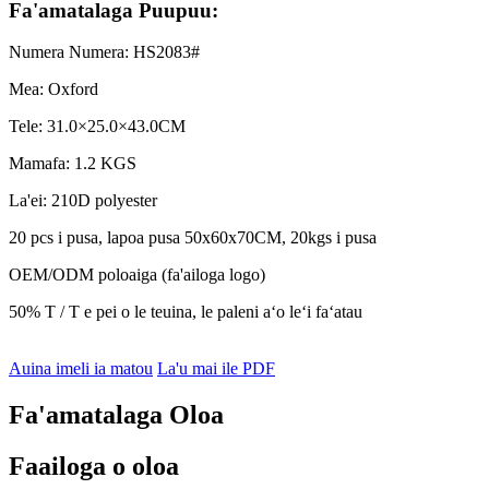
Fa'amatalaga Puupuu:
Numera Numera: HS2083#
Mea: Oxford
Tele: 31.0×25.0×43.0CM
Mamafa: 1.2 KGS
La'ei: 210D polyester
20 pcs i pusa, lapoa pusa 50x60x70CM, 20kgs i pusa
OEM/ODM poloaiga (fa'ailoga logo)
50% T / T e pei o le teuina, le paleni aʻo leʻi faʻatau
Auina imeli ia matou
La'u mai ile PDF
Fa'amatalaga Oloa
Faailoga o oloa