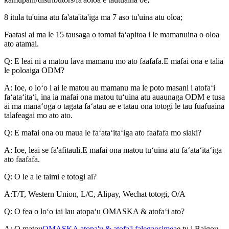
8 itula tu'uina atu fa'ata'ita'iga ma 7 aso tu'uina atu oloa;
Faatasi ai ma le 15 tausaga o tomai faʻapitoa i le mamanuina o oloa
ato atamai.
Q: E leai ni a matou lava mamanu mo ato faafafa.E mafai ona e talia
le poloaiga ODM?
A: Ioe, o loʻo i ai le matou au mamanu ma le poto masani i atofaʻi
faʻataʻitaʻi, ina ia mafai ona matou tuʻuina atu auaunaga ODM e tusa
ai ma manaʻoga o tagata faʻatau ae e tatau ona totogi le tau fuafuaina
talafeagai mo ato ato.
Q: E mafai ona ou maua le faʻataʻitaʻiga ato faafafa mo siaki?
A: Ioe, leai se fa'afitauli.E mafai ona matou tuʻuina atu faʻataʻitaʻiga
ato faafafa.
Q: O le a le taimi e totogi ai?
A:T/T, Western Union, L/C, Alipay, Wechat totogi, O/A
Q: O fea o loʻo iai lau atopaʻu OMASKA & atofaʻi ato?
A: O matou
OMASKA atopa'u & atofa'i falegaosimea
e tu i Baigou,