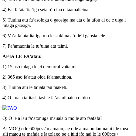
4) Fai faʻataʻitaʻiga seia oʻo ina e faamalieina.
5) Tuuina atu faʻasologa o gaosiga ma ata e faʻafou ai oe e uiga i
tulaga gaosiga.
6) Vaʻa faʻataʻitaʻiga mo le siakiina aʻo leʻi gaosia tele.
7) Faʻamaonia le tuʻuina atu taimi.
AFIA LE FA'atau:
1) 15 aso tulaga lelei demurral vaitaimi.
2) 365 aso fa'atau oloa fa'amautinoa.
3) Tuuina atu le taʻiala tau maketi.
4) O kuata taʻitasi, tasi le faʻalauiloaina o oloa.
Q: O le a lau faʻatonuga maualalo mo le ato faafafa?
A: MOQ o le 600pcs / mamanu, ae o le a matou taumafai i le mea
sili matou te mafaia e lagolago pe a itiiti ifo nai lo le 600pcs /