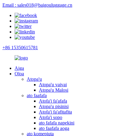
Email : sales018@baigouluggage.cn
+86 15350615781
Aiga
Oloa
Atopa'u
Atopa'u vaivai
Atopa'u Malosi
ato faafafa
Atofa'i fa'afafa
Atopa'u pisinisi
Atofa'i fa'afitafita
Atofa'i sopo
ato fafafa napekini
ato faafafa aoga
ato komepiuta