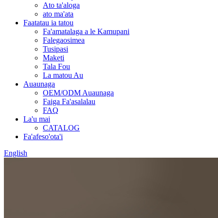
Ato ta'aloga
ato ma'ata
Faatatau ia tatou
Fa'amatalaga a le Kamupani
Falegaosimea
Tusipasi
Maketi
Tala Fou
La matou Au
Auaunaga
OEM/ODM Auaunaga
Faiga Fa'asalalau
FAQ
La'u mai
CATALOG
Fa'afeso'ota'i
English