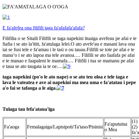
E fa'afefea ona filifili taga fa'afafafa'afafa?
Filifilia o se Sitaili Filifili se taga napekini ituaiga avefeau pe afai e te
fiafia i se ato la'ititi, fa'atulaga lelei.O ato avefe'au e masani lava ona
iai se fusi tele e fa'amau i le tasi o ou tauau.Filifili se tote pe afai e te
manaʻo i se ato lapoa ma tele avanoa.… Filifili se ato faafafa pe afai
e te manao e faapaleni le mamafa.… Filifili i tua se mamanu pe afai
e taua se ato taugata ia te oe.…
taga napekini (po'o le ato nape) o se ato teu oloa e tele taga e
lava le vateatea e ave ai napekini ma mea uma e fa'atatau i pepe
a'o fai se tafaoga a le aiga.
Tulaga tau fefa'ataua'iga
(1)
Fa'aputuina
Fa'aoga
Femalagaiga/Lapisipoti/Ta'iaso/Pisinisi
(2)
o Mea
faʻ