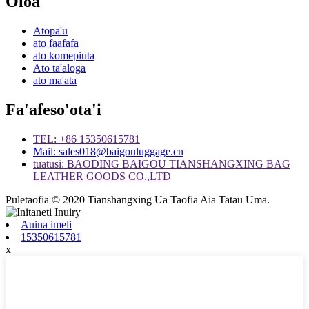
Oloa
Atopa'u
ato faafafa
ato komepiuta
Ato ta'aloga
ato ma'ata
Fa'afeso'ota'i
TEL: +86 15350615781
Mail: sales018@baigouluggage.cn
tuatusi: BAODING BAIGOU TIANSHANGXING BAG
LEATHER GOODS CO.,LTD
Puletaofia © 2020 Tianshangxing Ua Taofia Aia Tatau Uma.
Auina imeli
15350615781
x