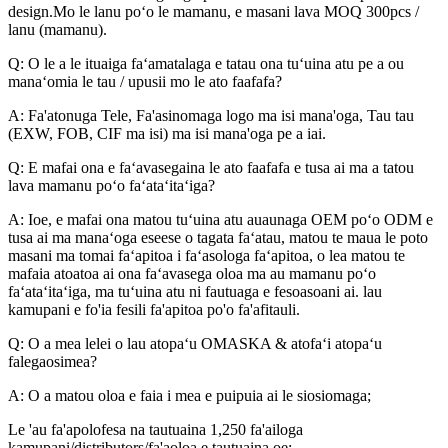
design.Mo le lanu poʻo le mamanu, e masani lava MOQ 300pcs /
lanu (mamanu).
Q: O le a le ituaiga faʻamatalaga e tatau ona tuʻuina atu pe a ou
manaʻomia le tau / upusii mo le ato faafafa?
A: Fa'atonuga Tele, Fa'asinomaga logo ma isi mana'oga, Tau tau
(EXW, FOB, CIF ma isi) ma isi mana'oga pe a iai.
Q: E mafai ona e faʻavasegaina le ato faafafa e tusa ai ma a tatou
lava mamanu poʻo faʻataʻitaʻiga?
A: Ioe, e mafai ona matou tuʻuina atu auaunaga OEM poʻo ODM e
tusa ai ma manaʻoga eseese o tagata faʻatau, matou te maua le poto
masani ma tomai faʻapitoa i faʻasologa faʻapitoa, o lea matou te
mafaia atoatoa ai ona faʻavasega oloa ma au mamanu poʻo
faʻataʻitaʻiga, ma tuʻuina atu ni fautuaga e fesoasoani ai. lau
kamupani e fo'ia fesili fa'apitoa po'o fa'afitauli.
Q: O a mea lelei o lau atopaʻu OMASKA & atofaʻi atopaʻu
falegaosimea?
A: O a matou oloa e faia i mea e puipuia ai le siosiomaga;
Le 'au fa'apolofesa na tautuaina 1,250 fa'ailoga
kamupani/distributors/fa'aoloa e tautuaina oe;