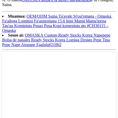
Saina.
Muamua:
OEM/ODM Saina Ta'avale Si'osi'omaga - Omaska ​​
Fa'ailoga Lomitusi Fa'asinomaga 15.6 Inisi Mamā Mama'ipepa
Tau'au Komipiuta Pusao Pusa Kopi komepiuta ato #CH30115 –
Omaska
Sosoo ai:
OMASKA Custom Ready Stocks Korea Napepepe
Bolsa de panales Ready Stocks Korea Lomiga Design Pepe Tina
Pepe Nape Atopape Faafafa#21062