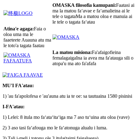
OMASKA filosofia kamupani:
Faatasi ai
ma la matou faʻavae e faʻamalieina ai le
tele o tagataMa a matou oloa e manuia ai
le tele o tagata faʻatau
Atina'e agaga:
Faia o
oloa uma ma le
faaeteete Auauna atu ma
le toto'a tagata faatau
La matou misiona:
Fa'afaigofieina
femalagaigaIna ia avea ma fa'atauga sili o
atopa'u ma ato fa'afafa
MU'I FA'atau:
1) 'au fa'apolofesa e 'au'auna atu ia te oe: sa tautuaina 1580 pisinisi
I-FA'atau:
1) Lelei: 8 itula mo faʻataʻitaʻiga ma 7 aso tuʻuina atu oloa (vave)
2) 3 aso tasi faʻafouga mo le faʻatonuga alualu i luma.
3) Tali i-meli i totonu ole 3 itula(taimi faigaluega).