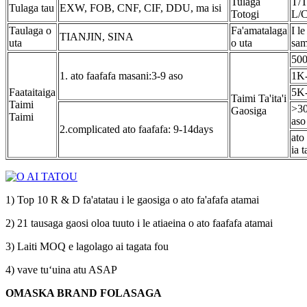
Tulaga
T/T
Tulaga tau
EXW, FOB, CNF, CIF, DDU, ma isi
Totogi
L/
Taulaga o
Fa'amatalaga
I le
TIANJIN, SINA
uta
o uta
sam
500
1. ato faafafa masani:3-9 aso
1K-
Faataitaiga
5K-
Taimi Ta'ita'i
Taimi
>30
Gaosiga
Taimi
aso
2.complicated ato faafafa: 9-14days
ato
ia 
1) Top 10 R & D fa'atatau i le gaosiga o ato fa'afafa atamai
2) 21 tausaga gaosi oloa tuuto i le atiaeina o ato faafafa atamai
3) Laiti MOQ e lagolago ai tagata fou
4) vave tuʻuina atu ASAP
OMASKA BRAND FOLASAGA