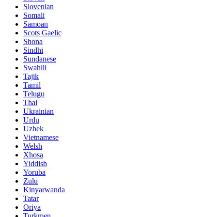
Slovenian
Somali
Samoan
Scots Gaelic
Shona
Sindhi
Sundanese
Swahili
Tajik
Tamil
Telugu
Thai
Ukrainian
Urdu
Uzbek
Vietnamese
Welsh
Xhosa
Yiddish
Yoruba
Zulu
Kinyarwanda
Tatar
Oriya
Turkmen