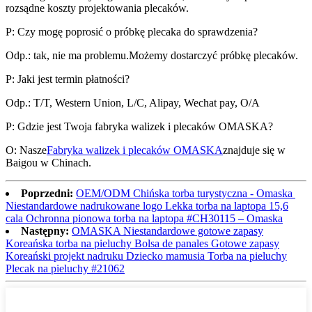
rozsądne koszty projektowania plecaków.
P: Czy mogę poprosić o próbkę plecaka do sprawdzenia?
Odp.: tak, nie ma problemu.Możemy dostarczyć próbkę plecaków.
P: Jaki jest termin płatności?
Odp.: T/T, Western Union, L/C, Alipay, Wechat pay, O/A
P: Gdzie jest Twoja fabryka walizek i plecaków OMASKA?
O: Nasze
Fabryka walizek i plecaków OMASKA
znajduje się w
Baigou w Chinach.
Poprzedni:
OEM/ODM Chińska torba turystyczna - Omaska ​​
Niestandardowe nadrukowane logo Lekka torba na laptopa 15,6
cala Ochronna pionowa torba na laptopa #CH30115 – Omaska
Następny:
OMASKA Niestandardowe gotowe zapasy
Koreańska torba na pieluchy Bolsa de panales Gotowe zapasy
Koreański projekt nadruku Dziecko mamusia Torba na pieluchy
Plecak na pieluchy #21062