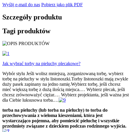
Wyślij e-mail do nas
Pobierz jako plik PDF
Szczegóły produktu
Tagi produktów
Jak wybrać torby na pieluchy plecakowe?
Wybór stylu Jeśli wolisz mniejszą, zorganizowaną torbę, wybierz
torbę na pieluchy w stylu listonoszki.Torby listonoszki mają zwykle
duży pasek zapinany na jedno ramię.Wybierz torbę, jeśli chcesz
mieć większą torbę z dużą ilością miejsca.… Wybierz plecak, jeśli
chcesz zrównoważyć ciężar.… Wybierz projektanta, jeśli ważna jest
dla Ciebie luksusowa torba.…
torba na pieluchy (lub torba na pieluchy) to torba do
przechowywania z wieloma kieszeniami, która jest
wystarczająco pojemna, aby pomieścić pieluchę i wszystkie
przedmioty związane z dzieckiem podczas rodzinnego wyjścia.