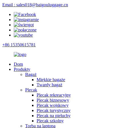
Email : sales018@baigouluggage.cn
+86 15350615781
Dom
Produkty
Bagaż
Miękkie bagaże
Twardy bagaż
Plecak
Plecak rekreacyjny
Plecak biznesowy
Plecak wojskowy
Plecak turystyczny
Plecak na pieluchy
Plecak szkolny
Torba na laptopa