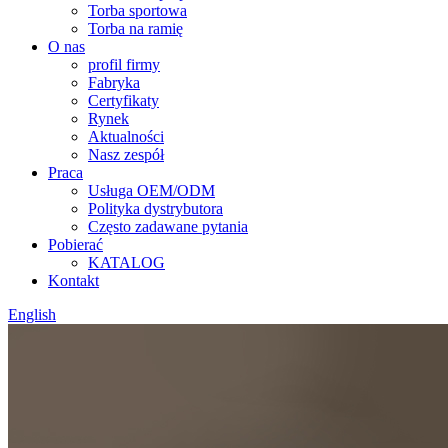
Torba sportowa
Torba na ramię
O nas
profil firmy
Fabryka
Certyfikaty
Rynek
Aktualności
Nasz zespół
Praca
Usługa OEM/ODM
Polityka dystrybutora
Często zadawane pytania
Pobierać
KATALOG
Kontakt
English