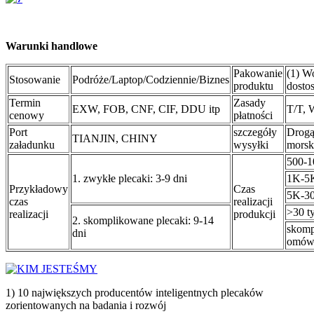
Warunki handlowe
Pakowanie
(1) W
Stosowanie
Podróże/Laptop/Codziennie/Biznes
produktu
dosto
Termin
Zasady
EXW, FOB, CNF, CIF, DDU itp
T/T, 
cenowy
płatności
Port
szczegóły
Drog
TIANJIN, CHINY
załadunku
wysyłki
morsk
500-1
1. zwykłe plecaki: 3-9 dni
1K-5K
Przykładowy
Czas
5K-30
czas
realizacji
>30 ty
realizacji
produkcji
2. skomplikowane plecaki: 9-14
skomp
dni
omówi
1) 10 największych producentów inteligentnych plecaków
zorientowanych na badania i rozwój