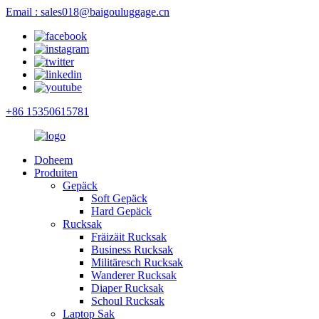
Email : sales018@baigouluggage.cn
+86 15350615781
Doheem
Produiten
Gepäck
Soft Gepäck
Hard Gepäck
Rucksak
Fräizäit Rucksak
Business Rucksak
Militäresch Rucksak
Wanderer Rucksak
Diaper Rucksak
Schoul Rucksak
Laptop Sak