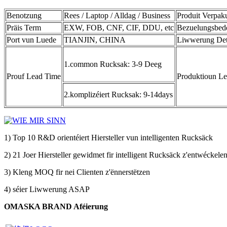
Benotzung
Rees / Laptop / Alldag / Business
Produit Verpak
Präis Term
EXW, FOB, CNF, CIF, DDU, etc
Bezuelungsbed
Port vun Luede
TIANJIN, CHINA
Liwwerung Det
1.common Rucksak: 3-9 Deeg
Prouf Lead Time
Produktioun L
2.komplizéiert Rucksak: 9-14days
1) Top 10 R&D orientéiert Hiersteller vun intelligenten Rucksäck
2) 21 Joer Hiersteller gewidmet fir intelligent Rucksäck z'entwéckele
3) Kleng MOQ fir nei Clienten z'ënnerstëtzen
4) séier Liwwerung ASAP
OMASKA BRAND Aféierung