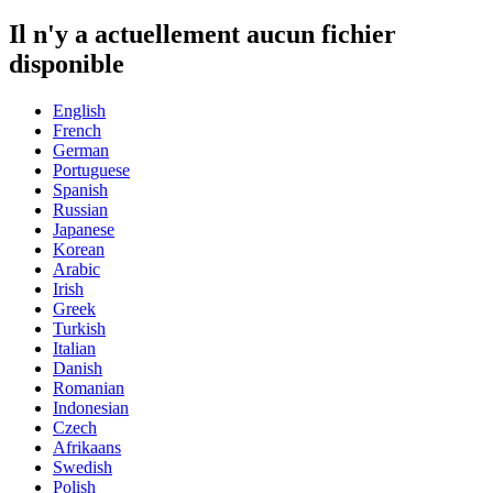
Il n'y a actuellement aucun fichier
disponible
English
French
German
Portuguese
Spanish
Russian
Japanese
Korean
Arabic
Irish
Greek
Turkish
Italian
Danish
Romanian
Indonesian
Czech
Afrikaans
Swedish
Polish