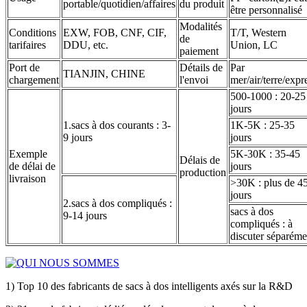
portable/quotidien/affaires
du produit
être personnalisé
Modalités
Conditions
EXW, FOB, CNF, CIF,
T/T, Western
de
tarifaires
DDU, etc.
Union, LC
paiement
Port de
Détails de
Par
TIANJIN, CHINE
chargement
l'envoi
mer/air/terre/expr
500-1000 : 20-25
jours
1.sacs à dos courants : 3-
1K-5K : 25-35
9 jours
jours
Exemple
5K-30K : 35-45
Délais de
de délai de
jours
production
livraison
>30K : plus de 4
jours
2.sacs à dos compliqués :
sacs à dos
9-14 jours
compliqués : à
discuter séparéme
1) Top 10 des fabricants de sacs à dos intelligents axés sur la R&D