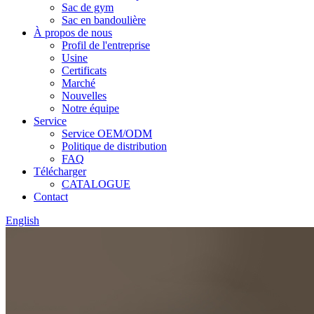
Sac de gym
Sac en bandoulière
À propos de nous
Profil de l'entreprise
Usine
Certificats
Marché
Nouvelles
Notre équipe
Service
Service OEM/ODM
Politique de distribution
FAQ
Télécharger
CATALOGUE
Contact
English