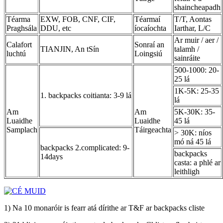
shaincheapadh
Téarma
EXW, FOB, CNF, CIF,
Téarmaí
T/T, Aontas
Praghsála
DDU, etc
íocaíochta
Iarthar, L/C
Ar muir / aer /
Calafort
Sonraí an
TIANJIN, An tSín
talamh /
luchtú
Loingsiú
sainráite
500-1000: 20-
25 lá
1K-5K: 25-35
1. backpacks coitianta: 3-9 lá
lá
Am
Am
5K-30K: 35-
Luaidhe
Luaidhe
45 lá
Samplach
Táirgeachta
> 30K: níos
mó ná 45 lá
backpacks 2.complicated: 9-
backpacks
14days
casta: a phlé ar
leithligh
1) Na 10 monaróir is fearr atá dírithe ar T&F ar backpacks cliste