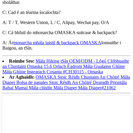
sholáthar.
C: Cad é an téarma íocaíochta?
A: T / T, Western Union, L / C, Alipay, Wechat pay, O/A
C: Cá bhfuil do mhonarcha OMASKA suitcase & backpack?
A: Ár
monarcha mhála taistil & backpack OMASKA
lonnaithe i
Baigou, an tSín.
Roimhe Seo:
Mála Hiking tSín OEM/ODM - Lógó Clóbhuailte
an Chustaim Omaska ​​15.6 Orlach Éadrom Mála Gualainn Glúine
Mála Glúine Ingearach Cosanta #CH30115 - Omaska
Ar Aghaidh:
OMASKA Stoic Réidh Chustaim An Chóiré Mála
Diaper Bolsa de panales Stoic Réidh An Chóiré Dearadh Priontála
Babaí Mamaí Mála clúidín Mála Diaper Mála Diaper#21062