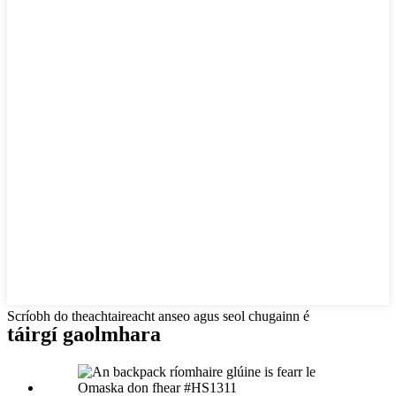
Scríobh do theachtaireacht anseo agus seol chugainn é
táirgí gaolmhara