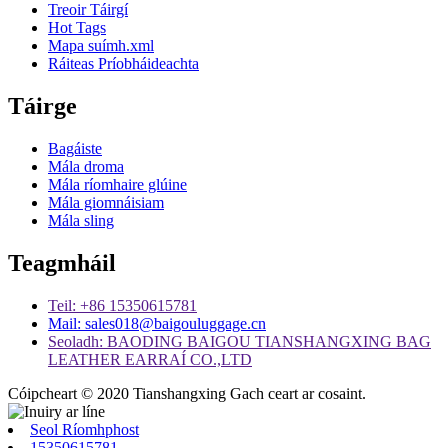
Treoir Táirgí
Hot Tags
Mapa suímh.xml
Ráiteas Príobháideachta
Táirge
Bagáiste
Mála droma
Mála ríomhaire glúine
Mála giomnáisiam
Mála sling
Teagmháil
Teil: +86 15350615781
Mail: sales018@baigouluggage.cn
Seoladh: BAODING BAIGOU TIANSHANGXING BAG
LEATHER EARRAÍ CO.,LTD
Cóipcheart © 2020 Tianshangxing Gach ceart ar cosaint.
Seol Ríomhphost
15350615781