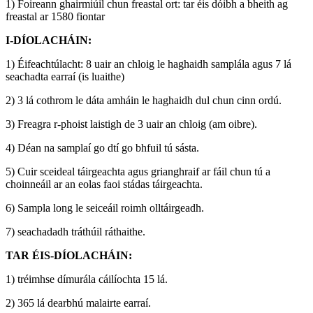
1) Foireann ghairmiúil chun freastal ort: tar éis dóibh a bheith ag
freastal ar 1580 fiontar
I-DÍOLACHÁIN:
1) Éifeachtúlacht: 8 uair an chloig le haghaidh samplála agus 7 lá
seachadta earraí (is luaithe)
2) 3 lá cothrom le dáta amháin le haghaidh dul chun cinn ordú.
3) Freagra r-phoist laistigh de 3 uair an chloig (am oibre).
4) Déan na samplaí go dtí go bhfuil tú sásta.
5) Cuir sceideal táirgeachta agus grianghraif ar fáil chun tú a
choinneáil ar an eolas faoi stádas táirgeachta.
6) Sampla long le seiceáil roimh olltáirgeadh.
7) seachadadh tráthúil ráthaithe.
TAR ÉIS-DÍOLACHÁIN:
1) tréimhse dímurála cáilíochta 15 lá.
2) 365 lá dearbhú malairte earraí.