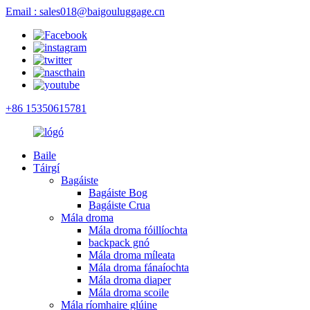
Email : sales018@baigouluggage.cn
+86 15350615781
Baile
Táirgí
Bagáiste
Bagáiste Bog
Bagáiste Crua
Mála droma
Mála droma fóillíochta
backpack gnó
Mála droma míleata
Mála droma fánaíochta
Mála droma diaper
Mála droma scoile
Mála ríomhaire glúine