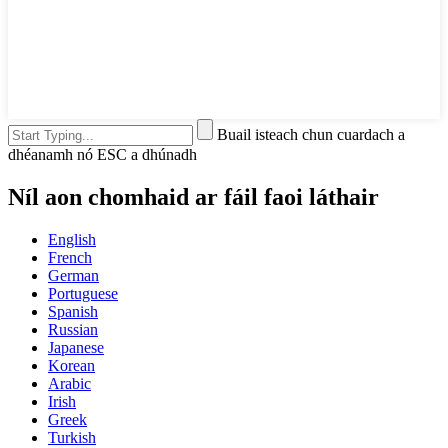
Buail isteach chun cuardach a
dhéanamh nó ESC a dhúnadh
Níl aon chomhaid ar fáil faoi láthair
English
French
German
Portuguese
Spanish
Russian
Japanese
Korean
Arabic
Irish
Greek
Turkish