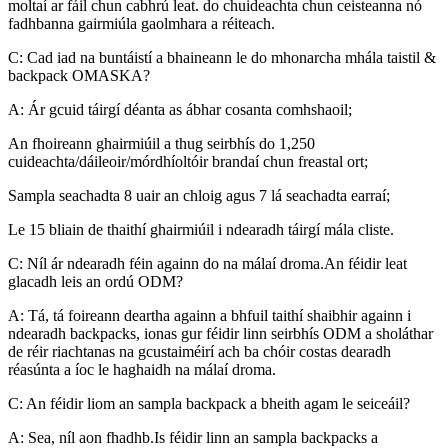
moltaí ar fáil chun cabhrú leat. do chuideachta chun ceisteanna nó
fadhbanna gairmiúla gaolmhara a réiteach.
C: Cad iad na buntáistí a bhaineann le do mhonarcha mhála taistil &
backpack OMASKA?
A: Ár gcuid táirgí déanta as ábhar cosanta comhshaoil;
An fhoireann ghairmiúil a thug seirbhís do 1,250
cuideachta/dáileoir/mórdhíoltóir brandaí chun freastal ort;
Sampla seachadta 8 uair an chloig agus 7 lá seachadta earraí;
Le 15 bliain de thaithí ghairmiúil i ndearadh táirgí mála cliste.
C: Níl ár ndearadh féin againn do na málaí droma.An féidir leat
glacadh leis an ordú ODM?
A: Tá, tá foireann deartha againn a bhfuil taithí shaibhir againn i
ndearadh backpacks, ionas gur féidir linn seirbhís ODM a sholáthar
de réir riachtanas na gcustaiméirí ach ba chóir costas dearadh
réasúnta a íoc le haghaidh na málaí droma.
C: An féidir liom an sampla backpack a bheith agam le seiceáil?
A: Sea, níl aon fhadhb.Is féidir linn an sampla backpacks a