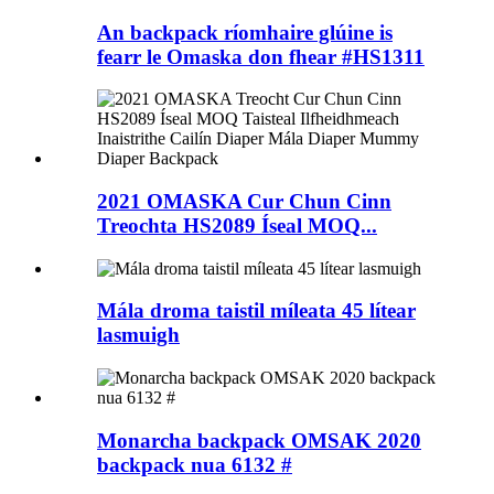
An backpack ríomhaire glúine is
fearr le Omaska ​​don fhear #HS1311
2021 OMASKA Cur Chun Cinn
Treochta HS2089 Íseal MOQ...
Mála droma taistil míleata 45 lítear
lasmuigh
Monarcha backpack OMSAK 2020
backpack nua 6132 #