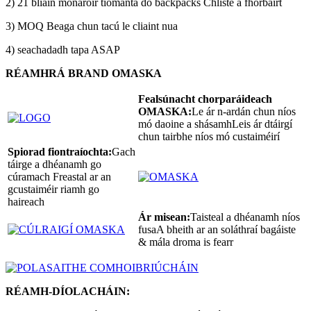
2) 21 bliain monaróir tiomanta do backpacks Chliste a fhorbairt
3) MOQ Beaga chun tacú le cliaint nua
4) seachadadh tapa ASAP
RÉAMHRÁ BRAND OMASKA
Fealsúnacht chorparáideach
OMASKA:
Le ár n-ardán chun níos
mó daoine a shásamhLeis ár dtáirgí
chun tairbhe níos mó custaiméirí
Spiorad fiontraíochta:
Gach
táirge a dhéanamh go
cúramach Freastal ar an
gcustaiméir riamh go
haireach
Ár misean:
Taisteal a dhéanamh níos
fusaA bheith ar an soláthraí bagáiste
& mála droma is fearr
RÉAMH-DÍOLACHÁIN: