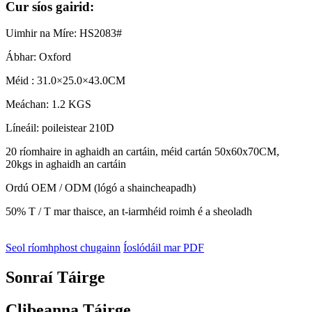
Cur síos gairid:
Uimhir na Míre: HS2083#
Ábhar: Oxford
Méid : 31.0×25.0×43.0CM
Meáchan: 1.2 KGS
Líneáil: poileistear 210D
20 ríomhaire in aghaidh an cartáin, méid cartán 50x60x70CM,
20kgs in aghaidh an cartáin
Ordú OEM / ODM (lógó a shaincheapadh)
50% T / T mar thaisce, an t-iarmhéid roimh é a sheoladh
Seol ríomhphost chugainn
Íoslódáil mar PDF
Sonraí Táirge
Clibeanna Táirge