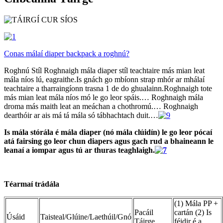
Conas málaí diaper backpack a roghnú?
Roghnú Stíl Roghnaigh mála diaper stíl teachtaire más mian leat
mála níos lú, eagraithe.Is gnách go mbíonn strap mhór ar mhálaí
teachtaire a tharraingíonn trasna 1 de do ghualainn.Roghnaigh tote
más mian leat mála níos mó le go leor spáis.… Roghnaigh mála
droma más maith leat an meáchan a chothromú.… Roghnaigh
dearthóir ar ais má tá mála só tábhachtach duit.…
Is mála stórála é mála diaper (nó mála clúidín) le go leor pócaí
atá fairsing go leor chun diapers agus gach rud a bhaineann le
leanaí a iompar agus tú ar thuras teaghlaigh.
Téarmaí trádála
(1) Mála PP +
Pacáil
cartán (2) Is
Úsáid
Taisteal/Glúine/Laethúil/Gnó
Táirge
féidir é a