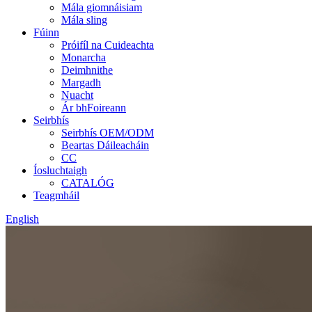
Mála giomnáisiam
Mála sling
Fúinn
Próifíl na Cuideachta
Monarcha
Deimhnithe
Margadh
Nuacht
Ár bhFoireann
Seirbhís
Seirbhís OEM/ODM
Beartas Dáileacháin
CC
Íosluchtaigh
CATALÓG
Teagmháil
English