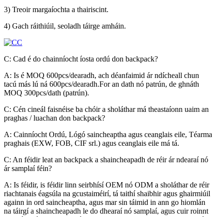
3) Treoir margaíochta a thairiscint.
4) Gach ráithiúil, seoladh táirge amháin.
C: Cad é do chainníocht íosta ordú don backpack?
A: Is é MOQ 600pcs/dearadh, ach déanfaimid ár ndícheall chun
tacú más lú ná 600pcs/dearadh.For an dath nó patrún, de ghnáth
MOQ 300pcs/dath (patrún).
C: Cén cineál faisnéise ba chóir a sholáthar má theastaíonn uaim an
praghas / luachan don backpack?
A: Cainníocht Ordú, Lógó saincheaptha agus ceanglais eile, Téarma
praghais (EXW, FOB, CIF srl.) agus ceanglais eile má tá.
C: An féidir leat an backpack a shaincheapadh de réir ár ndearaí nó
ár samplaí féin?
A: Is féidir, is féidir linn seirbhísí OEM nó ODM a sholáthar de réir
riachtanais éagsúla na gcustaiméirí, tá taithí shaibhir agus ghairmiúil
againn in ord saincheaptha, agus mar sin táimid in ann go hiomlán
na táirgí a shaincheapadh le do dhearaí nó samplaí, agus cuir roinnt